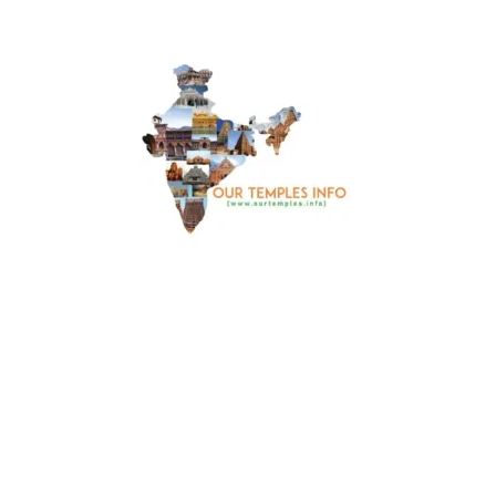
🌹Sri Venkateswara Swamy, Sri Vinayaka Swamy) -
501/-
🌹Sri Satyanarayana Swamy Vratam 250/-
🌹Akupooja (Anjaneya Swamy) 50/-
🌹Sri Shani Pooja 50/-
🌹Sri Navagraha Pooja 100/-
🌹Daily Archana (for one month) 501/-
🌹Vehicle Pooja (2 & 3 wheeler) 100/-
🌹Vehicle Pooja (4 wheeler) 200/-
🌹అర్చన 20/-
🌹అభిషేకం (శ్రీ ఆంజనేయ స్వామి, వినాయక స్వామి మరియు
శ్రీ రేణుకా ఎల్లమ్మ తల్లి) 100/-
🌹అభిషేకం (శివ) 50/-