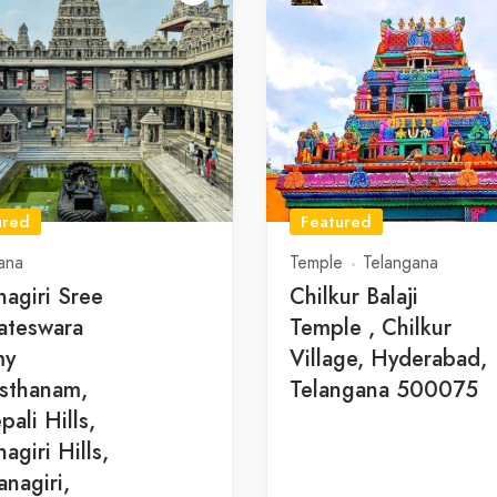
ured
Featured
ana
Temple
Telangana
agiri Sree
Chilkur Balaji
ateswara
Temple , Chilkur
my
Village, Hyderabad,
sthanam,
Telangana 500075
ali Hills,
agiri Hills,
nagiri,