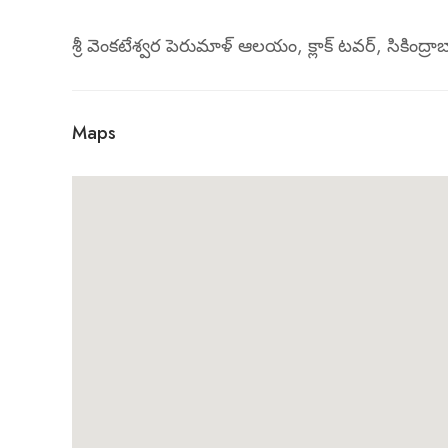
శ్రీ వెంకటేశ్వర పెరుమాళ్ ఆలయం, క్లాక్ టవర్, సికింద్ర
Maps