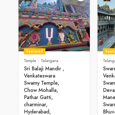
Featured
Feat
Temple
Telangana
Telang
Sri Balaji Mandir ,
Swarn
Venkateswara
Venk
Swamy Temple,
Swa
Chow Mohalla,
Deva
Pathar Gatti,
Manep
charminar,
Swarn
Hyderabad,
Bhuva