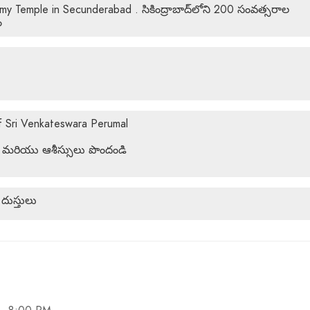
 Temple in Secunderabad . సికింద్రాబాద్‌లోని 200 సంవత్సరాల
ం
f Sri Venkateswara Perumal
శనం మరియు ఆశీస్సులు పొందండి
దుస్తులు