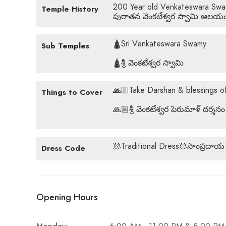
200 Year old Venkateswara Swamy
Temple History
పురాతన వెంకటేశ్వర స్వామి ఆలయ
🛕Sri Venkateswara Swamy
Sub Temples
🛕శ్రీ వెంకటేశ్వర స్వామి
🙏🏼Take Darshan & blessings o
Things to Cover
🙏🏼శ్రీ వెంకటేశ్వర పెరుమాళ్ దర్
🥻Traditional Dress🥻సాంప్రదాయ 
Dress Code
Opening Hours