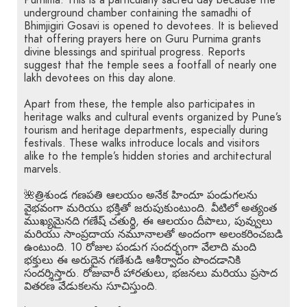
Purnima. This is a particularly sacred day because the
underground chamber containing the samadhi of
Bhimjigiri Gosavi is opened to devotees. It is believed
that offering prayers here on Guru Purnima grants
divine blessings and spiritual progress. Reports
suggest that the temple sees a footfall of nearly one
lakh devotees on this day alone.
Apart from these, the temple also participates in
heritage walks and cultural events organized by Pune’s
tourism and heritage departments, especially during
festivals. These walks introduce locals and visitors
alike to the temple’s hidden stories and architectural
marvels.
🌺త్రిశుండ గణపతి ఆలయం అనేక హిందూ పండుగలను
వైభవంగా మరియు భక్తితో జరుపుకుంటుంది. వీటిలో అత్యంత
ముఖ్యమైనది గణేష్ చతుర్థి, ఈ ఆలయం దీపాలు, పువ్వులు
మరియు సాంప్రదాయ నమూనాలతో అందంగా అలంకరించబడి
ఉంటుంది. 10 రోజుల పండుగ సందర్భంగా వేలాది మంది
భక్తులు ఈ అరుదైన గణేశుడి ఆశీర్వాదం పొందడానికి
సందర్శిస్తారు. రోజువారీ హారతులు, భజనలు మరియు ప్రసాద
వితరణ వేడుకలను సూచిస్తుంది.