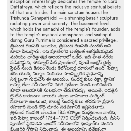
inscription interestingly dedicates the temple to Lord
Dattatreya, which reflects the inclusive spiritual beliefs
of that era. Inside, the main sanctum houses the
Trishunda Ganapati idol — a stunning basalt sculpture
radiating power and serenity. The basement level,
which holds the samadhi of the temple’s founder, adds
to the temple’s mystical atmosphere, and visiting it
during Guru Purnima is considered a sacred privilege..
త్రిశుండ గణపతి ఆలయం, త్రిశుండ గణపతి మందిర్ అని
కూడా పిలుస్తారు, ఇది పూణేలోని అత్యంత ఆకర్షణీయమైన
మరియు చారిత్రాత్మక ఆలయాలలో ఒకటి. ఇది పాత నగరం
నడిబొడ్డున, సోమ్వార్ పేట్ ప్రాంతంలో, పూణే జంక్షన్ రైల్వే
స్టేషన్ నుండి కేవలం రెండు కిలోమీటర్ల దూరంలో ఉంది. పేష్వా
శకం యొక్క నిర్మాణ మరియు సాంస్కృతిక వైభవాన్ని
నిశ్శబ్దంగా గుర్తుచేసే ఈ ఆలయం. సందర్శకులు రిక్షా, స్థానిక
బస్సు లేదా సమీపంలోని నగర ప్రదేశాల నుండి కాలినడకన
కూడా ఆలయానికి సులభంగా చేరుకోవచ్చు. అయితే, ఇరుకైన
బై-లేన్ల కారణంగా నాలుగు చక్రాల వాహనాల పార్కింగ్
సవాలుగా ఉంటుంది, కాబట్టి సందర్శకులు తరచుగా ప్రధాన
రహదారి నుండి కొద్ది దూరం నడవడానికి ఇష్టపడతారు.
త్రిశుండ గణపతి ఆలయం 18వ శతాబ్దం మధ్యకాలం నాటిది,
ఇది పేష్వా కాలంలో 1754–1770 CEలో నిర్మించబడింది. దీనిని
పూణేలో స్థిరపడిన ఇండోర్ సమీపంలోని ధంపూర్‌కు చెందిన
భీంజిగిరి గోసావి నిర్మించారు. ఈ ఆలయాన్ని ప్రత్యేకంగా