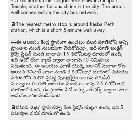
2.5 kilometers from Dagdusheth Halwai Ganapati
Temple, another famous shrine in the city. The area is
well-connected via the city bus network,
🚆The nearest metro stop is around Kasba Peth
station, which is a short 5-minute walk away.
🚌ఈ ఆలయం కేంద్ర స్థానంగా ఉండటం వలన పూణేలోని అన్ని
ప్రాంతాల నుండి సులభంగా చేరుకోవచ్చు. ఇది పూణే జంక్షన్
రైల్వే స్టేషన్ నుండి దాదాపు 1.9 కిలోమీటర్ల దూరంలో ఉంది,
ఇది ఆటో లేదా క్యాబ్ ద్వారా దాదాపు 10 నిమిషాలు
పడుతుంది. ఈ ఆలయం పూణే యొక్క ఐకానిక్ మరాఠా కోట
అయిన శనివార్ వాడా నుండి 3 కిలోమీటర్ల దూరంలో మరియు
నగరంలోని మరొక ప్రసిద్ధ పుణ్యక్షేత్రం అయిన దగ్దుషేత్
హల్వాయి గణపతి ఆలయం నుండి దాదాపు 2.5 కిలోమీటర్ల
దూరంలో ఉంది. ఈ ప్రాంతం సిటీ బస్సు నెట్‌వర్క్ ద్వారా బాగా
అనుసంధానించబడి ఉంది,
🚆సమీప మెట్రో స్టాప్ కస్బా పేత్ స్టేషన్ చుట్టూ ఉంది, ఇది 5
నిమిషాల నడక దూరంలో ఉంది.