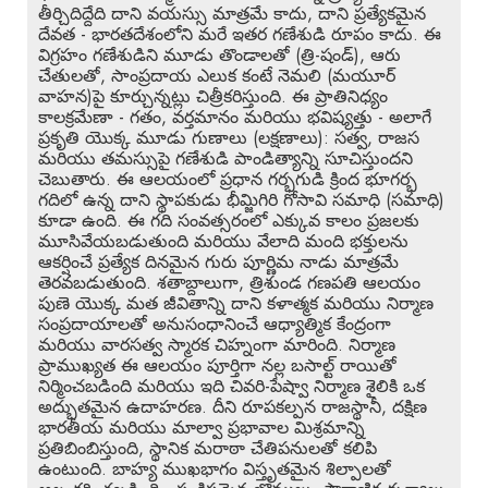
తీర్చిదిద్దేది దాని వయస్సు మాత్రమే కాదు, దాని ప్రత్యేకమైన
దేవత - భారతదేశంలోని మరే ఇతర గణేశుడి రూపం కాదు. ఈ
విగ్రహం గణేశుడిని మూడు తొండాలతో (త్రి-షండ్), ఆరు
చేతులతో, సాంప్రదాయ ఎలుక కంటే నెమలి (మయూర్
వాహన)పై కూర్చున్నట్లు చిత్రీకరిస్తుంది. ఈ ప్రాతినిధ్యం
కాలక్రమేణా - గతం, వర్తమానం మరియు భవిష్యత్తు - అలాగే
ప్రకృతి యొక్క మూడు గుణాలు (లక్షణాలు): సత్వ, రాజస
మరియు తమస్సుపై గణేశుడి పాండిత్యాన్ని సూచిస్తుందని
చెబుతారు. ఈ ఆలయంలో ప్రధాన గర్భగుడి క్రింద భూగర్భ
గదిలో ఉన్న దాని స్థాపకుడు భీమ్జిగిరి గోసావి సమాధి (సమాధి)
కూడా ఉంది. ఈ గది సంవత్సరంలో ఎక్కువ కాలం ప్రజలకు
మూసివేయబడుతుంది మరియు వేలాది మంది భక్తులను
ఆకర్షించే ప్రత్యేక దినమైన గురు పూర్ణిమ నాడు మాత్రమే
తెరవబడుతుంది. శతాబ్దాలుగా, త్రిశుండ గణపతి ఆలయం
పుణె యొక్క మత జీవితాన్ని దాని కళాత్మక మరియు నిర్మాణ
సంప్రదాయాలతో అనుసంధానించే ఆధ్యాత్మిక కేంద్రంగా
మరియు వారసత్వ స్మారక చిహ్నంగా మారింది. నిర్మాణ
ప్రాముఖ్యత ఈ ఆలయం పూర్తిగా నల్ల బసాల్ట్ రాయితో
నిర్మించబడింది మరియు ఇది చివరి-పేష్వా నిర్మాణ శైలికి ఒక
అద్భుతమైన ఉదాహరణ. దీని రూపకల్పన రాజస్థానీ, దక్షిణ
భారతీయ మరియు మాల్వా ప్రభావాల మిశ్రమాన్ని
ప్రతిబింబిస్తుంది, స్థానిక మరాఠా చేతిపనులతో కలిపి
ఉంటుంది. బాహ్య ముఖభాగం విస్తృతమైన శిల్పాలతో