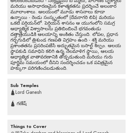
అలంకరించబడింది - సంక్లిష్టమైన బొమ్మలు, పౌరాణిక దృశ్యాలు
మరియు అసాధారణమైన కళాత్మకతను ప్రదర్శించే అలంకార
మూలాంశాలు. ఆలయంలో మూడు శాసనాలు కూడా
ఉన్నాయి - రెండు సంస్కృతంలో (దేవనాగరి లిపి) మరియు
ఒకటి పర్షియన్‌లో. పెర్షియన్ శాసనం ఆ యుగంలోని సమగ్ర
ఆధ్యాత్మిక విశ్వాసాలను ప్రతిబింబించే భగవంతుడు
దత్తాత్రేయుడికి ఆలయాన్ని అంకితం చేస్తుంది. లోపల, ప్రధాన
గర్భగుడిలో త్రిశుండ గణపతి విగ్రహం ఉంది - శక్తి మరియు
ప్రశాంతతను ప్రసరింపజేసే అద్భుతమైన బసాల్ట్ శిల్పం. ఆలయ
స్థాపకుడి సమాధిని కలిగి ఉన్న నేలమాళిగ స్థాయి, ఆలయ
ఆధ్యాత్మిక వాతావరణానికి తోడ్పడుతుంది మరియు గురు
పూర్ణిమ సమయంలో దీనిని సందర్శించడం ఒక పవిత్రమైన
హక్కుగా పరిగణించబడుతుంది.
Sub Temples
🛕Lord Ganesh
🛕 గణేష్
Things to Cover