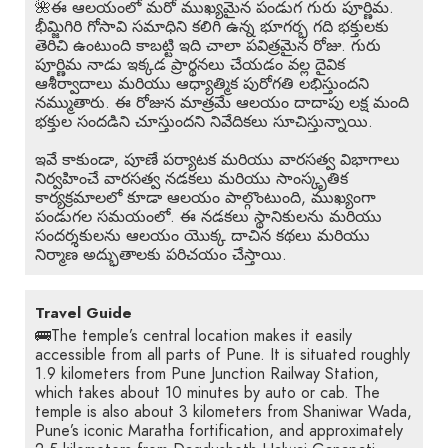
🌺ఈ ఆలయంలో మరో ముఖ్యమైన పండుగ గురు పూర్ణిమ.
భీమ్జిగిరి గోసావి సమాధిని కలిగి ఉన్న భూగర్భ గది భక్తులకు
తెరిచి ఉంటుంది కాబట్టి ఇది చాలా పవిత్రమైన రోజు. గురు
పూర్ణిమ నాడు ఇక్కడ ప్రార్థనలు చేయడం వల్ల దైవిక
ఆశీర్వాదాలు మరియు ఆధ్యాత్మిక పురోగతి లభిస్తుందని
నమ్ముతారు. ఈ రోజున మాత్రమే ఆలయం దాదాపు లక్ష మంది
భక్తుల సందడిని చూస్తుందని నివేదికలు సూచిస్తున్నాయి.
ఇవే కాకుండా, పూణే పర్యాటక మరియు వారసత్వ విభాగాలు
నిర్వహించే వారసత్వ నడకలు మరియు సాంస్కృతిక
కార్యక్రమాలలో కూడా ఆలయం పాల్గొంటుంది, ముఖ్యంగా
పండుగల సమయంలో. ఈ నడకలు స్థానికులను మరియు
సందర్శకులను ఆలయం యొక్క దాచిన కథలు మరియు
నిర్మాణ అద్భుతాలకు పరిచయం చేస్తాయి.
Travel Guide
🚌The temple’s central location makes it easily
accessible from all parts of Pune. It is situated roughly
1.9 kilometers from Pune Junction Railway Station,
which takes about 10 minutes by auto or cab. The
temple is also about 3 kilometers from Shaniwar Wada,
Pune’s iconic Maratha fortification, and approximately