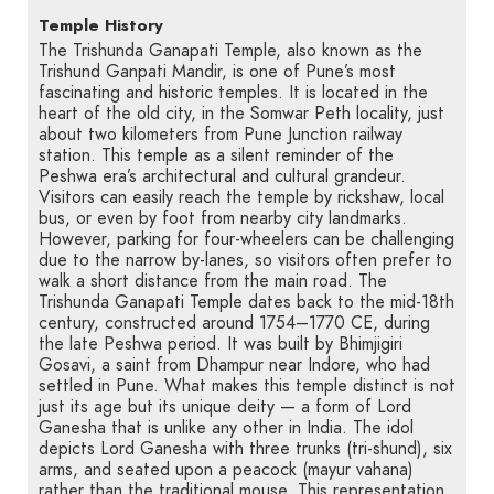
Temple History
The Trishunda Ganapati Temple, also known as the
Trishund Ganpati Mandir, is one of Pune’s most
fascinating and historic temples. It is located in the
heart of the old city, in the Somwar Peth locality, just
about two kilometers from Pune Junction railway
station. This temple as a silent reminder of the
Peshwa era’s architectural and cultural grandeur.
Visitors can easily reach the temple by rickshaw, local
bus, or even by foot from nearby city landmarks.
However, parking for four-wheelers can be challenging
due to the narrow by-lanes, so visitors often prefer to
walk a short distance from the main road. The
Trishunda Ganapati Temple dates back to the mid-18th
century, constructed around 1754–1770 CE, during
the late Peshwa period. It was built by Bhimjigiri
Gosavi, a saint from Dhampur near Indore, who had
settled in Pune. What makes this temple distinct is not
just its age but its unique deity — a form of Lord
Ganesha that is unlike any other in India. The idol
depicts Lord Ganesha with three trunks (tri-shund), six
arms, and seated upon a peacock (mayur vahana)
rather than the traditional mouse. This representation