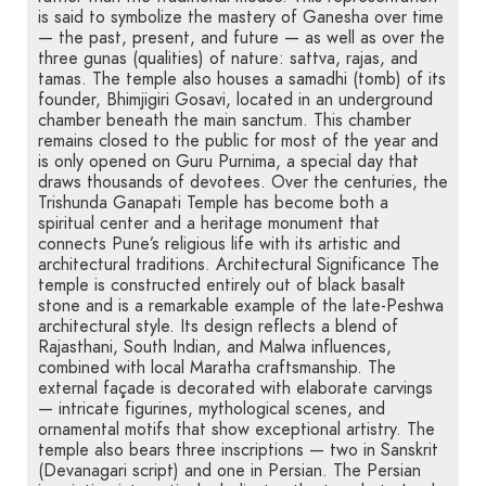
is said to symbolize the mastery of Ganesha over time
— the past, present, and future — as well as over the
three gunas (qualities) of nature: sattva, rajas, and
tamas. The temple also houses a samadhi (tomb) of its
founder, Bhimjigiri Gosavi, located in an underground
chamber beneath the main sanctum. This chamber
remains closed to the public for most of the year and
is only opened on Guru Purnima, a special day that
draws thousands of devotees. Over the centuries, the
Trishunda Ganapati Temple has become both a
spiritual center and a heritage monument that
connects Pune’s religious life with its artistic and
architectural traditions. Architectural Significance The
temple is constructed entirely out of black basalt
stone and is a remarkable example of the late-Peshwa
architectural style. Its design reflects a blend of
Rajasthani, South Indian, and Malwa influences,
combined with local Maratha craftsmanship. The
external façade is decorated with elaborate carvings
— intricate figurines, mythological scenes, and
ornamental motifs that show exceptional artistry. The
temple also bears three inscriptions — two in Sanskrit
(Devanagari script) and one in Persian. The Persian