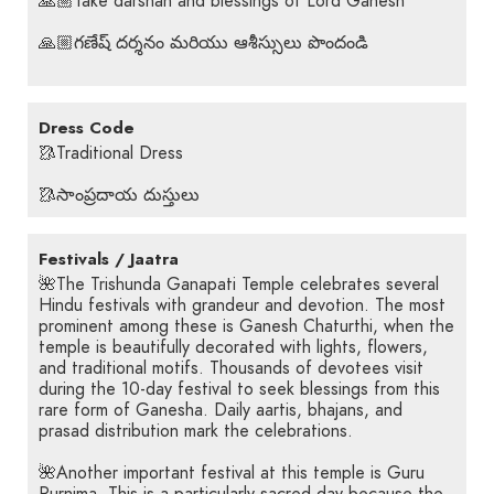
🙏🏼Take darshan and blessings of Lord Ganesh
🙏🏼గణేష్ దర్శనం మరియు ఆశీస్సులు పొందండి
Dress Code
🥻Traditional Dress
🥻సాంప్రదాయ దుస్తులు
Festivals / Jaatra
🌺The Trishunda Ganapati Temple celebrates several
Hindu festivals with grandeur and devotion. The most
prominent among these is Ganesh Chaturthi, when the
temple is beautifully decorated with lights, flowers,
and traditional motifs. Thousands of devotees visit
during the 10-day festival to seek blessings from this
rare form of Ganesha. Daily aartis, bhajans, and
prasad distribution mark the celebrations.
🌺Another important festival at this temple is Guru