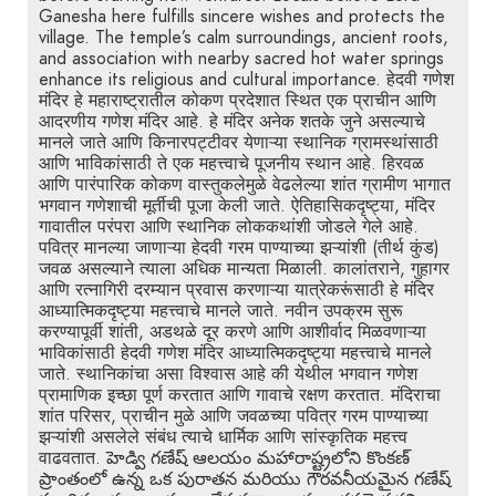
Ganesha here fulfills sincere wishes and protects the
village. The temple’s calm surroundings, ancient roots,
and association with nearby sacred hot water springs
enhance its religious and cultural importance. हेदवी गणेश
मंदिर हे महाराष्ट्रातील कोकण प्रदेशात स्थित एक प्राचीन आणि
आदरणीय गणेश मंदिर आहे. हे मंदिर अनेक शतके जुने असल्याचे
मानले जाते आणि किनारपट्टीवर येणाऱ्या स्थानिक ग्रामस्थांसाठी
आणि भाविकांसाठी ते एक महत्त्वाचे पूजनीय स्थान आहे. हिरवळ
आणि पारंपारिक कोकण वास्तुकलेमुळे वेढलेल्या शांत ग्रामीण भागात
भगवान गणेशाची मूर्तीची पूजा केली जाते. ऐतिहासिकदृष्ट्या, मंदिर
गावातील परंपरा आणि स्थानिक लोककथांशी जोडले गेले आहे.
पवित्र मानल्या जाणाऱ्या हेदवी गरम पाण्याच्या झऱ्यांशी (तीर्थ कुंड)
जवळ असल्याने त्याला अधिक मान्यता मिळाली. कालांतराने, गुहागर
आणि रत्नागिरी दरम्यान प्रवास करणाऱ्या यात्रेकरूंसाठी हे मंदिर
आध्यात्मिकदृष्ट्या महत्त्वाचे मानले जाते. नवीन उपक्रम सुरू
करण्यापूर्वी शांती, अडथळे दूर करणे आणि आशीर्वाद मिळवणाऱ्या
भाविकांसाठी हेदवी गणेश मंदिर आध्यात्मिकदृष्ट्या महत्त्वाचे मानले
जाते. स्थानिकांचा असा विश्वास आहे की येथील भगवान गणेश
प्रामाणिक इच्छा पूर्ण करतात आणि गावाचे रक्षण करतात. मंदिराचा
शांत परिसर, प्राचीन मुळे आणि जवळच्या पवित्र गरम पाण्याच्या
झऱ्यांशी असलेले संबंध त्याचे धार्मिक आणि सांस्कृतिक महत्त्व
वाढवतात. హెడ్వి గణేష్ ఆలయం మహారాష్ట్రలోని కొంకణ్
ప్రాంతంలో ఉన్న ఒక పురాతన మరియు గౌరవనీయమైన గణేష్