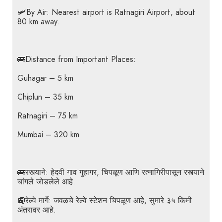
🛩️By Air: Nearest airport is Ratnagiri Airport, about
80 km away.
🚌Distance from Important Places:
Guhagar – 5 km
Chiplun – 35 km
Ratnagiri – 75 km
Mumbai – 320 km
🚌रस्त्याने: हेदवी गाव गुहागर, चिपळूण आणि रत्नागिरीपासून रस्त्याने
चांगले जोडलेले आहे.
🚉रेल्वे मार्गे: जवळचे रेल्वे स्टेशन चिपळूण आहे, सुमारे ३५ किमी
अंतरावर आहे.