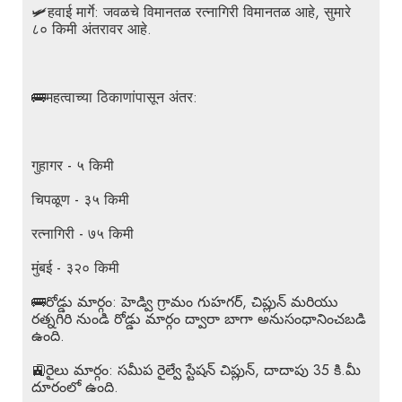
🛩️हवाई मार्गे: जवळचे विमानतळ रत्नागिरी विमानतळ आहे, सुमारे
८० किमी अंतरावर आहे.
🚌महत्वाच्या ठिकाणांपासून अंतर:
गुहागर - ५ किमी
चिपळूण - ३५ किमी
रत्नागिरी - ७५ किमी
मुंबई - ३२० किमी
🚌రోడ్డు మార్గం: హెడ్వి గ్రామం గుహగర్, చిప్లున్ మరియు
రత్నగిరి నుండి రోడ్డు మార్గం ద్వారా బాగా అనుసంధానించబడి
ఉంది.
🚉రైలు మార్గం: సమీప రైల్వే స్టేషన్ చిప్లున్, దాదాపు 35 కి.మీ
దూరంలో ఉంది.