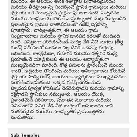
మందిరం. ఈ ఆలయం అనేక శతాబ్దాల పురాతనమైనదని
మరియు తీరప్రాంతాన్ని సందర్శించే స్థానిక గ్రామస్తులు మరియు
భక్తులకు ఒక ముఖ్యమైన ప్రార్థనా స్థలంగా ఉంది. పచ్చదనం
మరియు సాంప్రదాయ కొంకణ్ వాస్తుశిల్పంతో చుట్టుముట్టబడిన
ప్రశాంతమైన గ్రామీణ వాతావరణంలో గణేష్ విగ్రహాన్ని
పూజిస్తారు. చారిత్రాత్మకంగా, ఈ ఆలయం గ్రామ
సంప్రదాయాలు మరియు స్థానిక జానపద కథలతో ముడిపడి
ఉంది. పవిత్రంగా పరిగణించబడే హెడ్వి వేడి నీటి బుగ్గలు (తీర్థ
కుండ్) సమీపంలో ఉండటం వల్ల దీనికి అదనపు గుర్తింపు
లభించింది. కాలక్రమేణా, గుహగర్ మరియు రత్నగిరి మధ్య
ప్రయాణించే యాత్రికులకు ఈ ఆలయం ఆధ్యాత్మికంగా
ముఖ్యమైనదిగా మారింది. కొత్త పనులను ప్రారంభించే ముందు
శాంతి, అడ్డంకుల తొలగింపు మరియు ఆశీర్వాదాలను కోరుకునే
భక్తులకు హెడ్వి గణేష్ ఆలయం ఆధ్యాత్మికంగా ముఖ్యమైనదిగా
పరిగణించబడుతుంది. ఇక్కడ గణేష్ భగవంతుడు
హృదయపూర్వక కోరికలను నెరవేరుస్తాడని మరియు గ్రామాన్ని
రక్షిస్తాడని స్థానికులు నమ్ముతారు. ఆలయం యొక్క
ప్రశాంతమైన పరిసరాలు, పురాతన మూలాలు మరియు
సమీపంలోని పవిత్ర వేడి నీటి బుగ్గలతో అనుబంధం దాని
మతపరమైన మరియు సాంస్కృతిక ప్రాముఖ్యతను
పెంచుతాయి.
Sub Temples