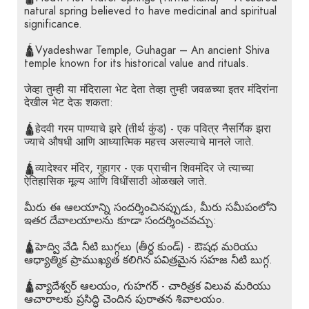
natural spring believed to have medicinal and spiritual
significance.
🛕Vyadeshwar Temple, Guhagar – An ancient Shiva
temple known for its historical value and rituals.
जेव्हा तुम्ही या मंदिराला भेट देता तेव्हा तुम्ही जवळच्या इतर मंदिरांना
देखील भेट देऊ शकता:
🛕हेदवी गरम पाण्याचे झरे (तीर्थ कुंड) - एक पवित्र नैसर्गिक झरा
ज्याचे औषधी आणि आध्यात्मिक महत्त्व असल्याचे मानले जाते.
🛕व्यादेश्वर मंदिर, गुहागर - एक प्राचीन शिवमंदिर जे त्याच्या
ऐतिहासिक मूल्य आणि विधींसाठी ओळखले जाते.
మీరు ఈ ఆలయాన్ని సందర్శించినప్పుడు, మీరు సమీపంలోని
ఇతర దేవాలయాలను కూడా సందర్శించవచ్చు:
🛕హెద్వి వేడి నీటి బుగ్గలు (తీర్థ కుండ్) - ఔషధ మరియు
ఆధ్యాత్మిక ప్రాముఖ్యత కలిగిన పవిత్రమైన సహజ నీటి బుగ్గ.
🛕వ్యాదేశ్వర్ ఆలయం, గుహగర్ - చారిత్రక విలువ మరియు
ఆచారాలకు ప్రసిద్ధి చెందిన పురాతన శివాలయం.