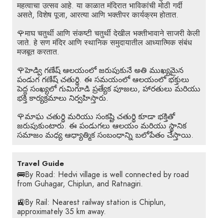
महत्वाचा उत्सव आहे. या काळात मंदिरात भाविकांची मोठी गर्दी
असते, विशेष पूजा, आरत्या आणि भक्तीपर कार्यक्रम होतात.
🌹माघ चतुर्थी आणि संकष्टी चतुर्थी देखील भक्तीभावाने साजरी केली
जाते. हे सण मंदिर आणि स्थानिक समुदायातील आध्यात्मिक संबंध
मजबूत करतात.
🌹హెడ్వి గణేష్ ఆలయంలో జరుపుకునే అతి ముఖ్యమైన
పండుగ గణేష్ చతుర్థి. ఈ సమయంలో ఆలయంలో భక్తులు
పెద్ద సంఖ్యలో గుమిగూడి ప్రత్యేక పూజలు, హారతులు మరియు
భక్తి కార్యక్రమాలు నిర్వహిస్తారు.
🌹మాఘ చతుర్థి మరియు సంకష్టి చతుర్థి కూడా భక్తితో
జరుపుకుంటారు. ఈ పండుగలు ఆలయం మరియు స్థానిక
సమాజం మధ్య ఆధ్యాత్మిక సంబంధాన్ని బలోపేతం చేస్తాయి.
Travel Guide
🚌By Road: Hedvi village is well connected by road
from Guhagar, Chiplun, and Ratnagiri.
🚉By Rail: Nearest railway station is Chiplun,
approximately 35 km away.