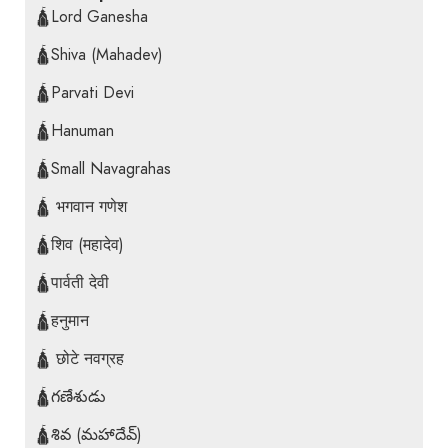
🛕Lord Ganesha
🛕Shiva (Mahadev)
🛕Parvati Devi
🛕Hanuman
🛕Small Navagrahas
🛕 भगवान गणेश
🛕शिव (महादेव)
🛕पार्वती देवी
🛕हनुमान
🛕 छोटे नवग्रह
🛕గణేశుడు
🛕శివ (మహాదేవ్)