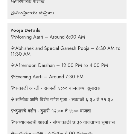
🥻पारंपारिक पोशाख
🥻సాంప్రదాయ దుస్తులు
Pooja Details
🌹Morning Aarti – Around 6:00 AM
🌹Abhishek and Special Ganesh Pooja – 6:30 AM to
11:30 AM
🌹Afternoon Darshan – 12:00 PM to 4:00 PM
🌹Evening Aarti – Around 7:30 PM
🌹सकाळी आरती - सकाळी ६:०० वाजताच्या सुमारास
🌹अभिषेक आणि विशेष गणेश पूजा - सकाळी ६:३० ते ११:३०
🌹दुपारचे दर्शन - दुपारी १२:०० ते ४:०० वाजता
🌹संध्याकाळची आरती - संध्याकाळी ७:३० वाजताच्या सुमारास
🌹ఉదయం ఆరతి - ఉదయం 6:00 గంటలకు