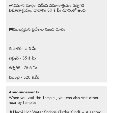
🛩️విమాన మార్గం: సమీప విమానాశ్రయం రత్నగిరి
విమానాశ్రయం, దాదాపు 80 కి.మీ దూరంలో ఉంది.
🚌ముఖ్యమైన ప్రదేశాల నుండి దూరం:
గుహగర్ - 5 కి.మీ
చిప్లున్ - 35 కి.మీ
రత్నగిరి - 75 కి.మీ
ముంబై - 320 కి.మీ
Announcements
When you visit this temple , you can also visit other
near by temples:
🛕Hedvi Hot Water Springs (Tirtha Kund) – A sacred