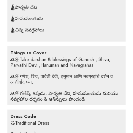
🛕పార్వతీ దేవి
🛕హనుమంతుడు
🛕చిన్న నవగ్రహాలు
Things to Cover
🙏🏼Take darshan & blessings of Ganesh , Shiva,
Parvathi Devi ,Hanuman and Navagrahas
🙏🏼गणेश, शिव, पार्वती देवी, हनुमान आणि नवग्रहांचे दर्शन व
आशीर्वाद घ्या.
🙏🏼గణేష్, శివుడు, పార్వతి దేవి, హనుమంతుడు మరియు
నవగ్రహాల దర్శనం & ఆశీస్సులు పొందండి
Dress Code
🥻Traditional Dress