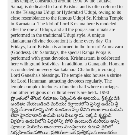
This temple, constructed around 1990 by the Taulava
Samaj, is dedicated to Lord Krishna and is often referred to
as the Telangana Udupi or Hyderabad Udupi, owing to its
close resemblance to the famous Udupi Sri Krishna Temple
in Karnataka. The idol of Lord Krishna here is modeled
after the one at Udupi, and all the poojas and rituals are
performed in the traditional Udupi style. A unique
alankarana (divine decoration) is done every day. On
Fridays, Lord Krishna is adorned in the form of Ammavaru
(Goddess). On Saturdays, the special Ranga Pooja is
performed with great devotion. Krishnastami is celebrated
here with grand festivities. In addition, a Ganapathi Homam
is conducted on every Sankatahara Chaturthi, invoking
Lord Ganesha's blessings. The temple also houses a shrine
for Lord Hanuman, attracting devotees regularly. The
temple complex includes a function hall where marriages
and other religious or cultural events are held.. 1990
ప్రాంతంలో తౌలవ సమాజం నిర్మించిన ఈ ఆలయం, శ్రీకృష్ణుడికి
అంకితం చేయబడింది మరియు కర్ణాటకలోని ప్రసిద్ధ ఉడుపి శ్రీ
కృష్ణ దేవాలయాన్ని పోలి ఉండటం వల్ల దీనిని తెలంగాణ ఉడుపి
లేదా హైదరాబాద్ ఉడుపి అని పిలుస్తారు. ఇక్కడి కృష్ణుడి
విగ్రహం ఉడుపిలోని విగ్రహాన్ని పోలి ఉంటుంది మరియు అన్ని
పూజలు మరియు ఆచారాలు సాంప్రదాయ ఉడుపి శైలిలో
నిర్వహించబడతాయి. ప్రతిరోజూ ఒక ప్రత్యేకమైన అలంకరణ