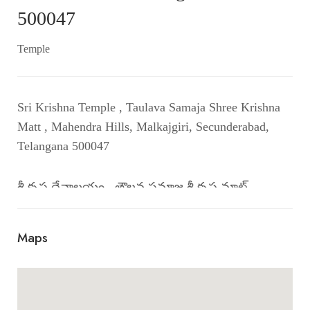
500047
Temple
Sri Krishna Temple , Taulava Samaja Shree Krishna
Matt , Mahendra Hills, Malkajgiri, Secunderabad,
Telangana 500047
శ్రీ కృష్ణ దేవాలయం , తౌలవ సమాజ శ్రీ కృష్ణ మాట్ ,
మహేంద్ర హిల్స్, మల్కాజిగిరి, సికింద్రాబాద్, తెలంగాణ
500047
Maps