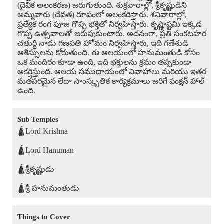
(దైవిక అలంకరణ) జరుగుతుంది. శుక్రవారాల్లో, శ్రీకృష్ణుడిని
అమ్మవారు (దేవత) రూపంలో అలంకరిస్తారు. శనివారాల్లో,
ప్రత్యేక రంగ పూజ గొప్ప భక్తితో నిర్వహిస్తారు. కృష్ణాష్టమి ఇక్కడ
గొప్ప ఉత్సవాలతో జరుపుకుంటారు. అదనంగా, ప్రతి సంకటహర
చతుర్థి నాడు గణపతి హోమం నిర్వహిస్తారు, ఇది గణేశుడి
ఆశీస్సులను కోరుతుంది. ఈ ఆలయంలో హనుమంతుడి కోసం
ఒక మందిరం కూడా ఉంది, ఇది భక్తులను క్రమం తప్పకుండా
ఆకర్షిస్తుంది. ఆలయ సముదాయంలో వివాహాలు మరియు ఇతర
మతపరమైన లేదా సాంస్కృతిక కార్యక్రమాలు జరిగే ఫంక్షన్ హాల్
ఉంది.
Sub Temples
🛕Lord Krishna
🛕Lord Hanuman
🛕శ్రీకృష్ణుడు
🛕శ్రీ హనుమంతుడు
Things to Cover