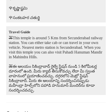
🌹కృష్ణాష్టమి
🌹సంకటహర చతుర్థి
Travel Guide
🚕This temple is around 5 Kms from Secunderabad railway
station. You can either take cab or can travel in your own
vehicle. Nearest metro station is Secunderabad. When you
visit this temple you can also visit Pahadi Hanuman Mandir
in Mahindra Hills.
🚕ఈ ఆలయం సికింద్రాబాద్ రైల్వే స్టేషన్ నుండి 5 కిలోమీటర్ల
దూరంలో ఉంది. మీరు క్యాబ్ తీసుకోవచ్చు లేదా మీ స్వంత
వాహనంలో ప్రయాణించవచ్చు. దగ్గరలోని మెట్రో స్టేషన్
సికింద్రాబాద్. మీరు ఈ ఆలయాన్ని సందర్శించినప్పుడు
మహీంద్రా హిల్స్‌లోని పహాడి హనుమాన్ మందిర్‌ను కూడా
సందర్శించవచ్చు.