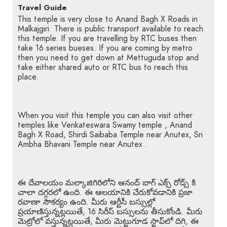
Travel Guide
This temple is very close to Anand Bagh X Roads in
Malkajgiri. There is public transport available to reach
this temple. If you are travelling by RTC buses then
take 16 series bueses. If you are coming by metro
then you need to get down at Mettuguda stop and
take either shared auto or RTC bus to reach this
place.
When you visit this temple you can also visit other
temples like Venkateswara Swamy temple , Anand
Bagh X Road, Shirdi Saibaba Temple near Anutex, Sri
Ambha Bhavani Temple near Anutex .
ఈ దేవాలయం మల్కాజిగిరిలోని ఆనంద్ బాగ్ ఎక్స్ రోడ్స్ కి
చాలా దగ్గరలో ఉంది. ఈ ఆలయానికి చేరుకోవడానికి ప్రజా
రవాణా సౌకర్యం ఉంది. మీరు ఆర్టీసీ బస్సుల్లో
ప్రయాణిస్తున్నట్లయితే, 16 సిరీస్ బస్సులను తీసుకోండి. మీరు
మెట్రోలో వస్తున్నట్లయితే, మీరు మెట్టుగూడ స్టాప్‌లో దిగి, ఈ