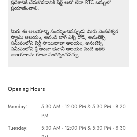
ప్రదేశానికి చేరుకోవడానికి షేర్డ్ ఆటో లేదా RTC బస్సులో
ప్రయాణించాలి.
మీరు ఈ ఆలయాన్ని సందర్శించినప్పుడు మీరు వెంకటేశ్వర
స్వామి ఆలయం, ఆనంద్ బాగ్ ఎక్స్ రోడ్, అనుటెక్స్
సమీపంలోని షిర్డీ సాయిబాబా ఆలయం, అనుటెక్స్
సమీపంలోని శ్రీ అంబా భవానీ ఆలయం వంటి ఇతర
ఆలయాలను కూడా సందర్శించవచ్చు.
Opening Hours
Monday:
5:30 AM - 12:00 PM & 5:30 PM - 8:30
PM
Tuesday:
5:30 AM - 12:00 PM & 5:30 PM - 8:30