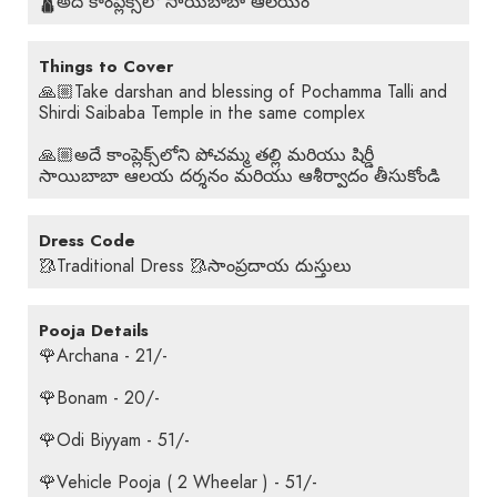
🛕అదే కాంప్లెక్స్‌లో సాయిబాబా ఆలయం
Things to Cover
🙏🏼Take darshan and blessing of Pochamma Talli and
Shirdi Saibaba Temple in the same complex
🙏🏼అదే కాంప్లెక్స్‌లోని పోచమ్మ తల్లి మరియు షిర్డీ
సాయిబాబా ఆలయ దర్శనం మరియు ఆశీర్వాదం తీసుకోండి
Dress Code
🥻Traditional Dress 🥻సాంప్రదాయ దుస్తులు
Pooja Details
🌹Archana - 21/-
🌹Bonam - 20/-
🌹Odi Biyyam - 51/-
🌹Vehicle Pooja ( 2 Wheelar ) - 51/-