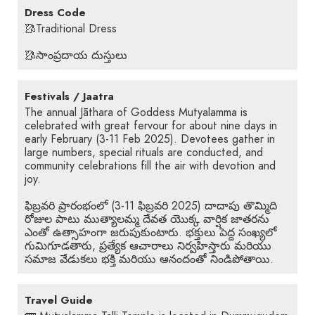
Dress Code
🥻Traditional Dress
🥻సాంప్రదాయ దుస్తులు
Festivals / Jaatra
The annual Jāthara of Goddess Mutyalamma is
celebrated with great fervour for about nine days in
early February (3-11 Feb 2025). Devotees gather in
large numbers, special rituals are conducted, and
community celebrations fill the air with devotion and
joy.
ఫిబ్రవరి ప్రారంభంలో (3-11 ఫిబ్రవరి 2025) దాదాపు తొమ్మిది
రోజుల పాటు ముత్యాలమ్మ దేవత యొక్క వార్షిక జాతరను
ఎంతో ఉత్సాహంగా జరుపుకుంటారు. భక్తులు పెద్ద సంఖ్యలో
గుమిగూడతారు, ప్రత్యేక ఆచారాలు నిర్వహిస్తారు మరియు
సమాజ వేడుకలు భక్తి మరియు ఆనందంతో నిండిపోతాయి.
Travel Guide