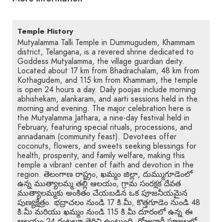
Temple History
Mutyalamma Talli Temple in Dummugudem, Khammam
district, Telangana, is a revered shrine dedicated to
Goddess Mutyalamma, the village guardian deity.
Located about 17 km from Bhadrachalam, 48 km from
Kothagudem, and 115 km from Khammam, the temple
is open 24 hours a day. Daily poojas include morning
abhishekam, alankaram, and aarti sessions held in the
morning and evening. The major celebration here is
the Mutyalamma Jathara, a nine-day festival held in
February, featuring special rituals, processions, and
annadanam (community feast). Devotees offer
coconuts, flowers, and sweets seeking blessings for
health, prosperity, and family welfare, making this
temple a vibrant center of faith and devotion in the
region. తెలంగాణ రాష్ట్రం, ఖమ్మం జిల్లా, దుమ్ముగూడెంలో
ఉన్న ముత్యాలమ్మ తల్లి ఆలయం, గ్రామ సంరక్షక దేవత
ముత్యాలమ్మకు అంకితం చేయబడిన ఒక పూజనీయమైన
పుణ్యక్షేత్రం. భద్రాచలం నుండి 17 కి.మీ, కొత్తగూడెం నుండి 48
కి.మీ మరియు ఖమ్మం నుండి 115 కి.మీ దూరంలో ఉన్న ఈ
ఆలయం 24 గంటలూ తెరిచి ఉంటుంది. రోజువారీ పూజలలో