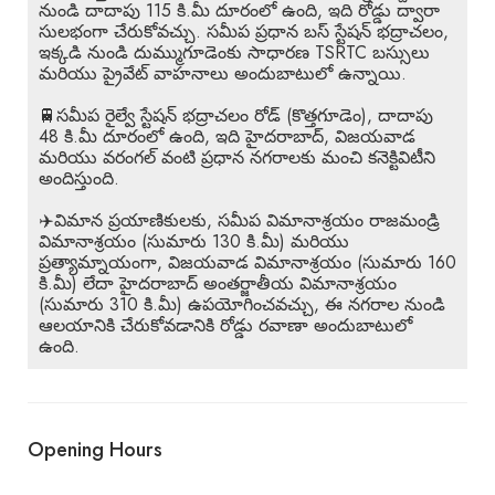
నుండి దాదాపు 115 కి.మీ దూరంలో ఉంది, ఇది రోడ్డు ద్వారా
సులభంగా చేరుకోవచ్చు. సమీప ప్రధాన బస్ స్టేషన్ భద్రాచలం,
ఇక్కడి నుండి దుమ్ముగూడెంకు సాధారణ TSRTC బస్సులు
మరియు ప్రైవేట్ వాహనాలు అందుబాటులో ఉన్నాయి.
🚆సమీప రైల్వే స్టేషన్ భద్రాచలం రోడ్ (కొత్తగూడెం), దాదాపు
48 కి.మీ దూరంలో ఉంది, ఇది హైదరాబాద్, విజయవాడ
మరియు వరంగల్ వంటి ప్రధాన నగరాలకు మంచి కనెక్టివిటీని
అందిస్తుంది.
✈️విమాన ప్రయాణికులకు, సమీప విమానాశ్రయం రాజమండ్రి
విమానాశ్రయం (సుమారు 130 కి.మీ) మరియు
ప్రత్యామ్నాయంగా, విజయవాడ విమానాశ్రయం (సుమారు 160
కి.మీ) లేదా హైదరాబాద్ అంతర్జాతీయ విమానాశ్రయం
(సుమారు 310 కి.మీ) ఉపయోగించవచ్చు, ఈ నగరాల నుండి
ఆలయానికి చేరుకోవడానికి రోడ్డు రవాణా అందుబాటులో
ఉంది.
Opening Hours