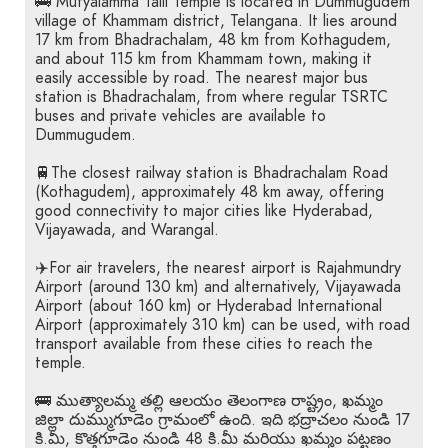
🚌 Mutyalamma Talli Temple is located in Dummugudem
village of Khammam district, Telangana. It lies around
17 km from Bhadrachalam, 48 km from Kothagudem,
and about 115 km from Khammam town, making it
easily accessible by road. The nearest major bus
station is Bhadrachalam, from where regular TSRTC
buses and private vehicles are available to
Dummugudem.
🚆The closest railway station is Bhadrachalam Road
(Kothagudem), approximately 48 km away, offering
good connectivity to major cities like Hyderabad,
Vijayawada, and Warangal.
✈️For air travelers, the nearest airport is Rajahmundry
Airport (around 130 km) and alternatively, Vijayawada
Airport (about 160 km) or Hyderabad International
Airport (approximately 310 km) can be used, with road
transport available from these cities to reach the
temple.
🚌 ముత్యాలమ్మ తల్లి ఆలయం తెలంగాణ రాష్ట్రం, ఖమ్మం
జిల్లా దుమ్ముగూడెం గ్రామంలో ఉంది. ఇది భద్రాచలం నుండి 17
కి.మీ, కొత్తగూడెం నుండి 48 కి.మీ మరియు ఖమ్మం పట్టణం