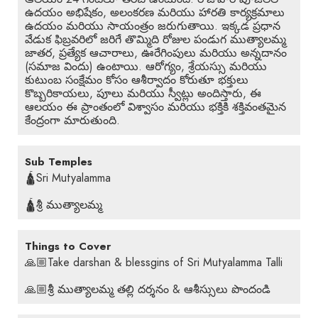
ఉదయం అభిషేకం, అలంకరణ మరియు హారతి కార్యక్రమాలు
ఉదయం మరియు సాయంత్రం జరుగుతాయి. ఇక్కడ ప్రధాన
వేడుక ఫిబ్రవరిలో జరిగే తొమ్మిది రోజుల పండుగ ముత్యాలమ్మ
జాతర, ప్రత్యేక ఆచారాలు, ఊరేగింపులు మరియు అన్నదానం
(సమాజ విందు) ఉంటాయి. ఆరోగ్యం, శ్రేయస్సు మరియు
కుటుంబ సంక్షేమం కోసం ఆశీర్వాదం కోరుతూ భక్తులు
కొబ్బరికాయలు, పూలు మరియు స్వీట్లు అందిస్తారు, ఈ
ఆలయం ఈ ప్రాంతంలో విశ్వాసం మరియు భక్తికి శక్తివంతమైన
కేంద్రంగా మారుతుంది.
Sub Temples
🛕Sri Mutyalamma
🛕శ్రీ ముత్యాలమ్మ
Things to Cover
🙏🏼Take darshan & blessgins of Sri Mutyalamma Talli
🙏🏼శ్రీ ముత్యాలమ్మ తల్లి దర్శనం & ఆశీస్సులు పొందండి