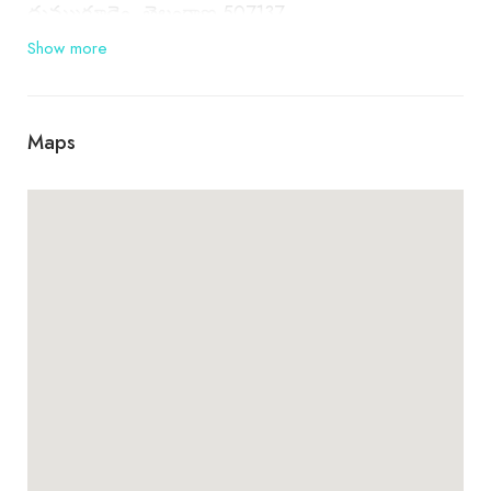
దుమ్ముగూడెం, తెలంగాణ 507137
Show more
Maps