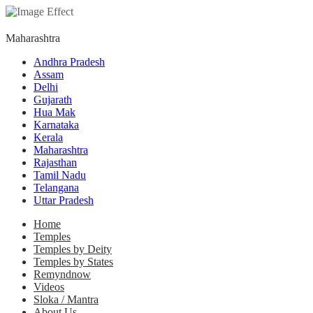
Maharashtra
Andhra Pradesh
Assam
Delhi
Gujarath
Hua Mak
Karnataka
Kerala
Maharashtra
Rajasthan
Tamil Nadu
Telangana
Uttar Pradesh
Home
Temples
Temples by Deity
Temples by States
Remyndnow
Videos
Sloka / Mantra
About Us