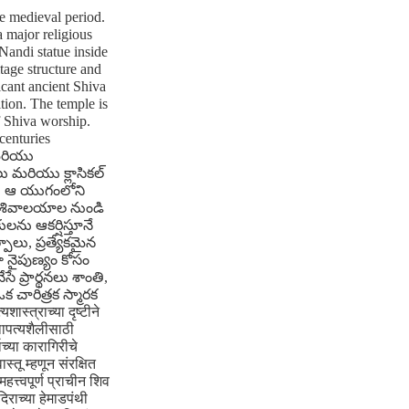
he medieval period.
a major religious
 Nandi statue inside
tage structure and
icant ancient Shiva
ition. The temple is
f Shiva worship.
centuries
 మరియు
 మరియు క్లాసికల్
రియు ఆ యుగంలోని
తర శివాలయాల నుండి
లను ఆకర్షిస్తూనే
లు, ప్రత్యేకమైన
 నైపుణ్యం కోసం
ప్రార్థనలు శాంతి,
చారిత్రక స్మారక
्त्राच्या दृष्टीने
्थापत्यशैलीसाठी
ाच्या कारागिरीचे
स्तू म्हणून संरक्षित
त्त्वपूर्ण प्राचीन शिव
दिराच्या हेमाडपंथी