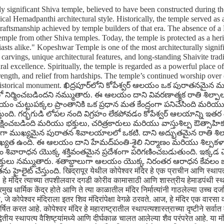
y significant Shiva temple, believed to have been constructed during t
ical Hemadpanthi architectural style. Historically, the temple served as 
 craftsmanship achieved by temple builders of that era. The absence of a
mple from other Shiva temples. Today, the temple is protected as a heri
siasts alike." Kopeshwar Temple is one of the most architecturally signif
e carvings, unique architectural features, and long-standing Shaivite trad
ral excellence. Spiritually, the temple is regarded as a powerful place o
trength, and relief from hardships. The temple’s continued worship over 
ly a historical monument. ఖిద్రపూర్‌లోని కోపేశ్వర్ ఆలయం ఒక పురాతనమైన
ిర్మించబడిందని నమ్ముతారు. ఈ ఆలయం దాని వివరణాత్మక రాతి శిల్పాలు
, ఈ ఆలయం చుట్టుపక్కల ప్రాంతానికి ఒక ప్రధాన మత కేంద్రంగా పనిచేసింది మ
ిస్తుంది. గర్భగుడి లోపల నంది విగ్రహం లేకపోవడం కోపేశ్వర్ ఆలయాన్ని ఇ
క్షించబడింది మరియు భక్తులు, చరిత్రకారులు మరియు వాస్తుశిల్ప ఔత్సాహికు
రంగా ముఖ్యమైన పురాతన శివాలయాలలో ఒకటి. దాని అద్భుతమైన రాతి శిల్పా
ముఖ్యత ఉంది. ఈ ఆలయం దాని హేమద్‌పంతి-శైలి నిర్మాణం మరియు శిల్పకళా
ాధన యొక్క శక్తివంతమైన ప్రదేశంగా పరిగణించబడుతుంది. ఇక్కడ చేసే 
తులు నమ్ముతారు. శతాబ్దాలుగా ఆలయం యొక్క నిరంతర ఆరాధన కేవలం ఒక 
ట్ చేస్తుంది. खिद्रापूर येथील कोपेश्वर मंदिर हे एक प्राचीन आणि स्थापत्यशास
ाते. हे मंदिर त्याच्या तपशीलवार दगडी कोरीव कामासाठी आणि शास्त्रीय हेमाडपंथी स
ुख धार्मिक केंद्र होते आणि ते त्या काळातील मंदिर निर्मात्यांनी गाठलेल्या उच्च दर्ज
आहे, जे कोपेश्वर मंदिराला इतर शिव मंदिरांपेक्षा वेगळे ठरवते. आज, हे मंदिर एक वारसा वा
त आहे. कोपेश्वर मंदिर हे महाराष्ट्रातील स्थापत्यशास्त्राच्या दृष्टीने सर्वात मह
द्वितीय स्थापत्य वैशिष्ट्यांमध्ये आणि दीर्घकाळ चालत आलेल्या शैव परंपरेत आहे. या मं