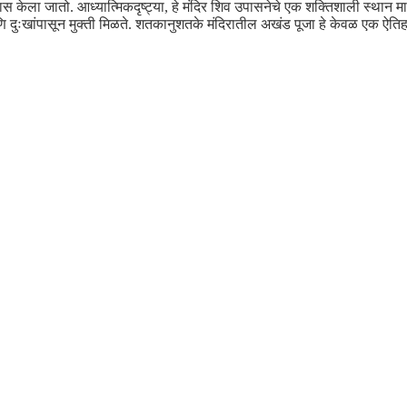
स केला जातो. आध्यात्मिकदृष्ट्या, हे मंदिर शिव उपासनेचे एक शक्तिशाली स्थान मा
 आणि दुःखांपासून मुक्ती मिळते. शतकानुशतके मंदिरातील अखंड पूजा हे केवळ एक ऐत