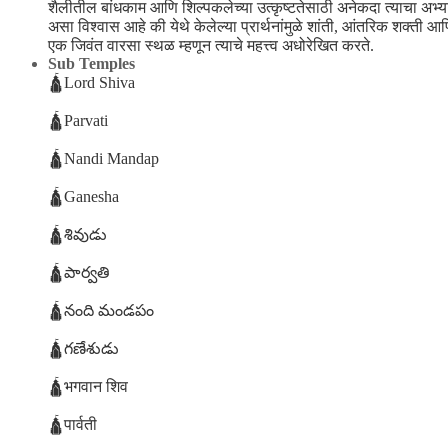
शैलीतील बांधकाम आणि शिल्पकलेच्या उत्कृष्टतेसाठी अनेकदा त्याचा अभ्या
असा विश्वास आहे की येथे केलेल्या प्रार्थनांमुळे शांती, आंतरिक शक्ती
एक जिवंत वारसा स्थळ म्हणून त्याचे महत्त्व अधोरेखित करते.
Sub Temples
🛕Lord Shiva
🛕Parvati
🛕Nandi Mandap
🛕Ganesha
🛕శివుడు
🛕పార్వతి
🛕నంది మండపం
🛕గణేశుడు
🛕भगवान शिव
🛕पार्वती