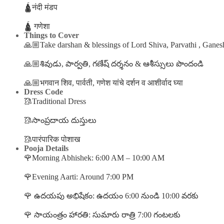
🛕नंदी मंडप
🛕 गणेशा
Things to Cover
🙏🏼Take darshan & blessings of Lord Shiva, Parvathi , Ganes
🙏🏼శివుడు, పార్వతి, గణేష్ దర్శనం & ఆశీస్సులు పొందండి
🙏🏼भगवान शिव, पार्वती, गणेश यांचे दर्शन व आशीर्वाद घ्या
Dress Code
🥻Traditional Dress
🥻సాంప్రదాయ దుస్తులు
🥻पारंपारिक पोशाख
Pooja Details
🌹Morning Abhishek: 6:00 AM – 10:00 AM
🌹Evening Aarti: Around 7:00 PM
🌹 ఉదయపు అభిషేకం: ఉదయం 6:00 నుండి 10:00 వరకు
🌹 సాయంత్రం హారతి: సుమారు రాత్రి 7:00 గంటలకు