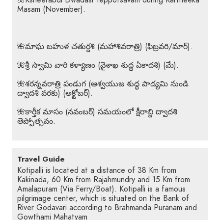
🌺Ksheerabdi Dwadasi Teppotsavam during Kartheeka
Masam (November).
🌺మాఘ బహుళ చతుర్దశి (మహాశివరాత్రి) (ఫిబ్రవరి/మార్).
🌺శ్రీ స్వామి వారి కళ్యాణం (వైశాఖ శుద్ధ ఏకాదశి) (మే).
🌺శరన్నవరాత్రి పండుగ (ఆశ్వయుజ శుద్ధ పాడ్యమి నుండి
ద్వాదశి వరకు) (అక్టోబర్).
🌺కార్తీక మాసం (నవంబర్) సమయంలో క్షీరాబ్ది ద్వాదశి
తెప్పోత్సవం.
Travel Guide
Kotipalli is located at a distance of 38 Km from
Kakinada, 60 Km from Rajahmundry and 15 Km from
Amalapuram (Via Ferry/Boat). Kotipalli is a famous
pilgrimage center, which is situated on the Bank of
River Godavari according to Brahmanda Puranam and
Gowthami Mahatyam