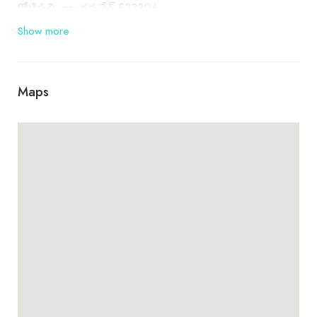
కోటిపల్లి, ఆంధ్రప్రదేశ్ 533306
Show more
Maps