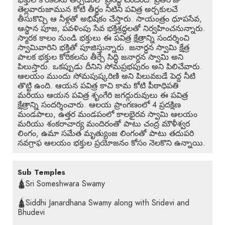
భక్తుల కోరికలను తీర్చడంలో ప్రసిద్ధి చెందింది. ప్రతిరోజు
తెల్లవారుజామున కోటి తీర్థం నీటిని పవిత్ర అర్చకులచే
తీసుకొచ్చి ఆ నీళ్లతో అభిషేకం చేస్తారు. సాయంత్రం ధూపసేవ,
ఆస్థాన పూజ, పవళింపు సేవ భక్తిశ్రద్ధలతో నిర్వహించనున్నారు.
స్మారక కాలం నుండి భక్తులు ఈ పవిత్ర క్షేత్రాన్ని సందర్శించి
స్వామివారిని భక్తితో పూజిస్తున్నారు. జనార్ధన స్వామి క్షేత్ర
పాలక భక్తుల కోరికలను తీర్చే సిద్ధి జనార్దన స్వామి అని
పిలుస్తారు. ఒకప్పుడు దీనిని సోమప్రభపురం అని పిలిచేవారు.
ఆలయం ముందు సోమపుష్కరిణి అని పిలువబడే పెద్ద నీటి
తొట్టి ఉంది. ఆయన పవిత్ర కాచి కామ కోటి పీఠాధిపతి
మరియు ఆయన పవిత్ర శృంగేరి జగద్గురువులు ఈ పవిత్ర
క్షేత్రాన్ని సందర్శించారు. ఆలయ ప్రాంగణంలో 4 ప్రదక్షిణ
మండపాలు, ఉత్తర మండపంలో కాలభైరవ స్వామి ఆలయం
మరియు శంకరాచార్య మందిరంతో పాటు చంద్ర మౌళీశ్వర
లింగం, ఉమా సమేత మృత్యుంజ లింగంతో పాటు తదుపరి
నవగ్రాఫ ఆలయం భక్తుల ప్రయోజనం కోసం నెలకొని ఉన్నాయి.
Sub Temples
🛕Sri Someshwara Swamy
🛕Siddhi Janardhana Swamy along with Sridevi and
Bhudevi