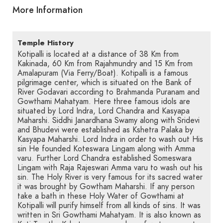
More Information
Temple History
Kotipalli is located at a distance of 38 Km from
Kakinada, 60 Km from Rajahmundry and 15 Km from
Amalapuram (Via Ferry/Boat). Kotipalli is a famous
pilgrimage center, which is situated on the Bank of
River Godavari according to Brahmanda Puranam and
Gowthami Mahatyam. Here three famous idols are
situated by Lord Indra, Lord Chandra and Kasyapa
Maharshi. Siddhi Janardhana Swamy along with Sridevi
and Bhudevi were established as Kshetra Palaka by
Kasyapa Maharshi. Lord Indra in order to wash out His
sin He founded Koteswara Lingam along with Amma
varu. Further Lord Chandra established Someswara
Lingam with Raja Rajeswari Amma varu to wash out his
sin. The Holy River is very famous for its sacred water
it was brought by Gowtham Maharshi. If any person
take a bath in these Holy Water of Gowthami at
Kotipalli will purify himself from all kinds of sins. It was
written in Sri Gowthami Mahatyam. It is also known as