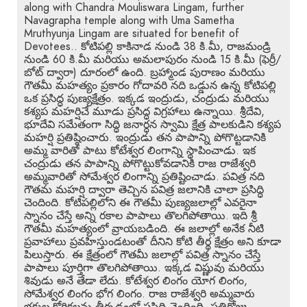
along with Chandra Mouliswara Lingam, further
Navagrapha temple along with Uma Sametha
Mruthyunja Lingam are situated for benefit of
Devotees.. కోటిపల్లి కాకినాడ నుండి 38 కి.మీ, రాజమండ్రి
నుండి 60 కి.మీ మరియు అమలాపురం నుండి 15 కి.మీ (ఫెర్రీ/
బోట్ ద్వారా) దూరంలో ఉంది. బ్రహ్మాండ పురాణం మరియు
గౌతమీ మహత్యం ప్రకారం గోదావరి నది ఒడ్డున ఉన్న కోటిపల్లి
ఒక ప్రసిద్ధ పుణ్యక్షేత్రం. ఇక్కడ ఇంద్రుడు, చంద్రుడు మరియు
కశ్యప మహర్షిచే మూడు ప్రసిద్ధ విగ్రహాలు ఉన్నాయి. శ్రీదేవి,
భూదేవి సమేతంగా సిద్ధి జనార్ధన స్వామి క్షేత్ర పాలకుడిని కశ్యప
మహర్షి ప్రతిష్ఠించారు. ఇంద్రుడు తన పాపాన్ని పోగొట్టడానికి
అమ్మ వారితో పాటు కోటేశ్వర లింగాన్ని స్థాపించాడు. ఇక
చంద్రుడు తన పాపాన్ని పోగొట్టుకోవడానికి రాజ రాజేశ్వరి
అమ్మవారితో సోమేశ్వర లింగాన్ని ప్రతిష్టించాడు. పవిత్ర నది
గౌతమ మహర్షి ద్వారా తెచ్చిన పవిత్ర జలానికి చాలా ప్రసిద్ధి
చెందింది. కోటిపల్లిలోని ఈ గౌతమీ పుణ్యజలాల్లో ఎవరైనా
స్నానం చేస్తే అన్ని రకాల పాపాలు తొలగిపోతాయి. ఇది శ్రీ
గౌతమీ మహత్యంలో వ్రాయబడింది. ఈ జలాల్లో అనేక నీటి
ప్రవాహాలు ప్రవహిస్తుండటంతో దీనిని కోటి తీర్థ క్షేత్రం అని కూడా
పిలుస్తారు. ఈ క్షేత్రంలో గౌతమీ జలాల్లో పవిత్ర స్నానం చేస్తే
పాపాలు పూర్తిగా తొలగిపోతాయి. ఇక్కడ విష్ణువు మరియు
శివుడు అనే తేడా లేదు. కోటేశ్వర లింగం యోగ లింగం,
సోమేశ్వర లింగం భోగ లింగం. రాజ రాజేశ్వరి అమ్మవారు