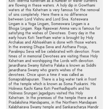
Koti Teertha Kshetram as a number of water currents
are flowing in these waters. A holy dip in Gowthami
waters at this Kshetram is very famous for the removal
of sins completely. Here there is no difference
between Lord Vishnu and Lord Siva. Koteswara
Lingam is a Yoga Lingam, Someswara Lingam is a
Bhoga Lingam. Raja Rajeswari Amma varu is famous for
satisfying the wishes of Devotees. Every day in the
early hours Koti Teertham water is brought by Holy
Archakas and Abhisekham is done with those waters.
In the evening Dhupa Seva and Asthana Pooja,
Pavalimpu Seva will be celebrated with devotion. From
times of in memorial Devotees are visiting these Holy
Kshetram and worshipping the Lords with devotion.
Janardhana Swamy Kshetra Palaka is known as Siddhi
Janardhana Swamy who grants wishes of the
devotees. Once upon a time it was called as
Somaprabhapuram. There is a big water tank in front
of the temple which is known as Soma Puskarini. His
Holiness Kachi Kama Koti Peethadhipathi and his
Holiness Srungeri Jagadguru visited this Holy
Kshetram. In the premises of the temple there are 4
Pradakshina Mandapams, in the Northern Mandapam
Kalabhairava Swamy temple and Sankaracharya Mandir