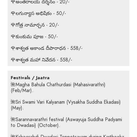
🌹అంతరాలయ దర్శనం - 20/-
🌹లగున్యాస అభిషేకం - 50/-
🌹గోత్ర నామార్చన - 20/-
🌹కుంకుమ పూజ - 50/-
🌹శాశ్వత అకాండ దీపారాధన - 558/-
🌹శాశ్వత మహా నివేదన - 558/-
Festivals / Jaatra
🌺Magha Bahula Chathurdasi (Mahasivarathri)
(Feb/Mar).
🌺Sri Swami Vari Kalyanam (Vysakha Suddha Ekadasi)
(May).
🌺Sarannavarathri festival (Aswayuja Suddha Padyami
to Dwadasi) (October).