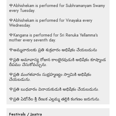
🌹Abhishekam is performed for Subhramanyam Swamy
every Tuesday.
🌹Abhishekam is performed for Vinayaka every
Wednesday.
🌹Kangana is performed for Sri Renuka Yellamma's
mother every seventh day.
🌹అమ్మవారులకు ప్రతి శుక్రవారం అభిషేకం చేయబడును
🌹ప్రతి అమావాస్య రోజున కాలభైరవుడుకి అభిషేకం కూష్మాండ
దీపము చేసుకోవచ్చును.
🌹ప్రతి మంగళవారం సుభ్రహ్మణ్యం స్వామికి అభిషేకం
చేయబడును.
🌹ప్రతి బుధవారం వినాయకుడుకి అభిషేకం చేయబడును.
🌹ప్రతి ఏడోనేల శ్రీ రేణుక ఎల్లమ్మ తల్లికి కంగణం జరుగును.
Festivals / Jaatra