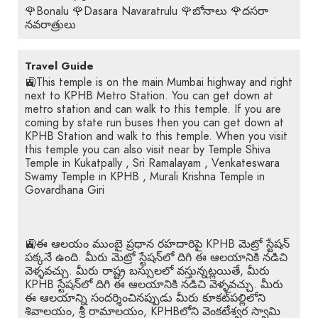
🌹Bonalu 🌹Dasara Navaratrulu 🌹బోనాలు 🌹దసరా
నవరాత్రులు
Travel Guide
🚉This temple is on the main Mumbai highway and right
next to KPHB Metro Station. You can get down at
metro station and can walk to this temple. If you are
coming by state run buses then you can get down at
KPHB Station and walk to this temple. When you visit
this temple you can also visit near by Temple Shiva
Temple in Kukatpally , Sri Ramalayam , Venkateswara
Swamy Temple in KPHB , Murali Krishna Temple in
Govardhana Giri
🚉ఈ ఆలయం ముంబై ప్రధాన రహదారిపై KPHB మెట్రో స్టేషన్
పక్కనే ఉంది. మీరు మెట్రో స్టేషన్‌లో దిగి ఈ ఆలయానికి నడిచి
వెళ్ళవచ్చు. మీరు రాష్ట్ర బస్సులలో వస్తున్నట్లయితే, మీరు
KPHB స్టేషన్‌లో దిగి ఈ ఆలయానికి నడిచి వెళ్ళవచ్చు. మీరు
ఈ ఆలయాన్ని సందర్శించినప్పుడు మీరు కూకట్‌పల్లిలోని
శివాలయం, శ్రీ రామాలయం, KPHBలోని వెంకటేశ్వర స్వామి