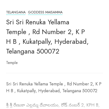
TELANGANA
GODDESS MAISAMMA
Sri Sri Renuka Yellama
Temple , Rd Number 2, K P
H B , Kukatpally, Hyderabad,
Telangana 500072
Temple
Sri Sri Renuka Yellama Temple , Rd Number 2, K P
H B , Kukatpally, Hyderabad, Telangana 500072
శ్రీ శ్రీ రేణుకా ఎల్లమ్మ దేవాలయం, రోడ్ నంబర్ 2, KPH B,