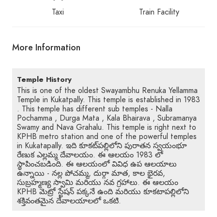
Taxi
Train Facility
More Information
Temple History
This is one of the oldest Swayambhu Renuka Yellamma
Temple in Kukatpally. This temple is established in 1983
. This temple has different sub temples - Nalla
Pochamma , Durga Mata , Kala Bhairava , Subramanya
Swamy and Nava Grahalu. This temple is right next to
KPHB metro station and one of the powerful temples
in Kukatapally. ఇది కూకట్‌పల్లిలోని పురాతన స్వయంభూ
రేణుక ఎల్లమ్మ దేవాలయం. ఈ ఆలయం 1983 లో
స్థాపించబడింది. ఈ ఆలయంలో వివిధ ఉప ఆలయాలు
ఉన్నాయి - నల్ల పోచమ్మ, దుర్గా మాత, కాల భైరవ,
సుబ్రహ్మణ్య స్వామి మరియు నవ గ్రహాలు. ఈ ఆలయం
KPHB మెట్రో స్టేషన్ పక్కనే ఉంది మరియు కూకటాపల్లిలోని
శక్తివంతమైన దేవాలయాలలో ఒకటి.