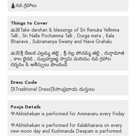
🛕నవ గ్రహాలు
Things to Cover
🙏🏼Take darshan & blessings of Sri Renuka Yellmma
Talli , Sri Nalla Pochamma Talli , Durga mata , Kala
Bhairava , Subramanya Swamy and Nava Grahalu
🙏🏼శ్రీ రేణుక ఎల్లమ్మ తల్లి , శ్రీ నల్ల పోచమ్మ తల్లి , దుర్గామాత
, కాల భైరవ , సుబ్రహ్మణ్య స్వామి మరియు నవ గ్రహాల
దర్శనం & ఆశీస్సులు పొందండి
Dress Code
🥻Traditional Dress🥻సాంప్రదాయ దుస్తులు
Pooja Details
🌹Abhishekam is performed for Ammavaru every Friday
🌹Abhishekam is performed for Kalabhairava on every
new moon day and Kushmanda Deepam is performed.