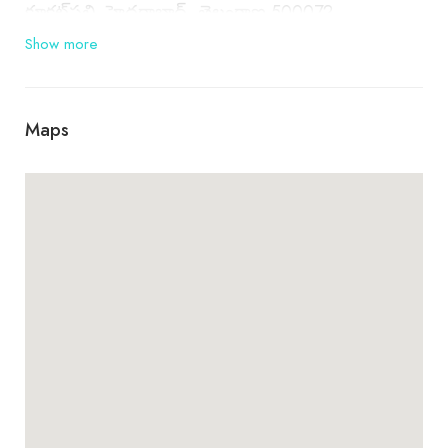
కూకట్‌పల్లి, హైదరాబాద్, తెలంగాణ 500072
Show more
Maps