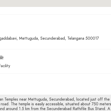
addabavi, Mettuguda, Secunderabad, Telangana 500017
acility
man Temples near Mettuguda, Secunderabad, located just off the
ad. The temple is easily accessible, situated about 750 meter
nd around 1.5 km from the Secunderabad Rathifile Bus Stand. A