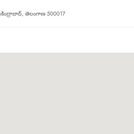
ికింద్రాబాద్, తెలంగాణ 500017