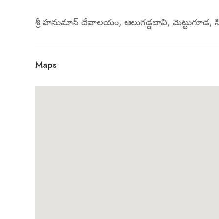
శ్రీ హనుమాన్ దేవాలయం, ఆలుగడ్డబావి, మెట్టుగూడ, స
Maps