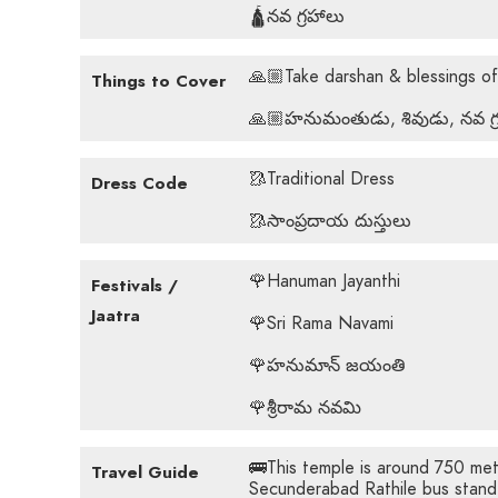
🛕నవ గ్రహాలు
🙏🏼Take darshan & blessings o
Things to Cover
🙏🏼హనుమంతుడు, శివుడు, నవ గ్ర
🥻Traditional Dress
Dress Code
🥻సాంప్రదాయ దుస్తులు
🌹Hanuman Jayanthi
Festivals /
Jaatra
🌹Sri Rama Navami
🌹హనుమాన్ జయంతి
🌹శ్రీరామ నవమి
🚌This temple is around 750 me
Travel Guide
Secunderabad Rathile bus stand