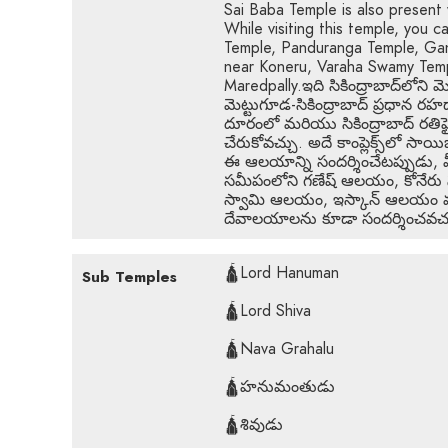
Sai Baba Temple is also present
While visiting this temple, you 
Temple, Panduranga Temple, Gane
near Koneru, Varaha Swamy Tem
Maredpally.ఇది సికింద్రాబాద్‌ల
మెట్టుగూడ-సికింద్రాబాద్ ప్రధాన రహద
దూరంలో మరియు సికింద్రాబాద్ రతిఫ
చేరుకోవచ్చు. అదే కాంప్లెక్స్‌లో సాయ
ఈ ఆలయాన్ని సందర్శించేటప్పుడు, 
సమీపంలోని గణేష్ ఆలయం, కోనేరు 
స్వామి ఆలయం, ఇస్కాన్ ఆలయం మర
దేవాలయాలను కూడా సందర్శించవచ్
🛕Lord Hanuman
Sub Temples
🛕Lord Shiva
🛕Nava Grahalu
🛕హనుమంతుడు
🛕శివుడు