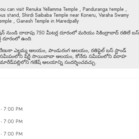
ou can visit Renuka Yellamma Temple , Panduranga temple ,
bus stand, Shirdi Saibaba Temple near Koneru, Varaha Swamy
mple , Ganesh Temple in Maredpally
న్ నుండి దాదాపు 750 మీటర్ల దూరంలో మరియు సికింద్రాబాద్ రతిలే బస్
ర్ల దూరంలో ఉంది.
ణుకా ఎల్లమ్మ ఆలయం, పాండురంగ ఆలయం, రతిఫైల్ బస్ స్టాండ్
సమీపంలోని షిర్డీ సాయిబాబా ఆలయం, కోనేరు సమీపంలోని వరాహ
ేడ్‌పల్లిలోని గణేష్ ఆలయాన్ని సందర్శించవచ్చు.
 - 7:00 PM
 - 7:00 PM
 - 7:00 PM