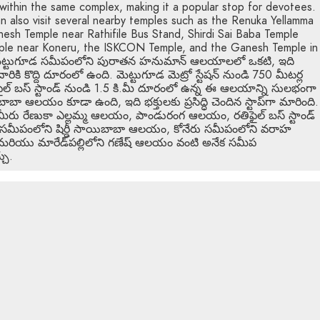
 within the same complex, making it a popular stop for devotees.
can also visit several nearby temples such as the Renuka Yellamma
sh Temple near Rathifile Bus Stand, Shirdi Sai Baba Temple
ple near Koneru, the ISKCON Temple, and the Ganesh Temple in
ోని మెట్టుగూడ సమీపంలోని పురాతన హనుమాన్ ఆలయాలలో ఒకటి, ఇది
ారికి కొద్ది దూరంలో ఉంది. మెట్టుగూడ మెట్రో స్టేషన్ నుండి 750 మీటర్ల
ైల్ బస్ స్టాండ్ నుండి 1.5 కి.మీ దూరంలో ఉన్న ఈ ఆలయాన్ని సులభంగా
ిబాబా ఆలయం కూడా ఉంది, ఇది భక్తులకు ప్రసిద్ధి చెందిన స్టాప్‌గా మారింది.
మీరు రేణుకా ఎల్లమ్మ ఆలయం, పాండురంగ ఆలయం, రతిఫైల్ బస్ స్టాండ్
సమీపంలోని షిర్డీ సాయిబాబా ఆలయం, కోనేరు సమీపంలోని వరాహ
ియు మారేడ్‌పల్లిలోని గణేష్ ఆలయం వంటి అనేక సమీప
చు.