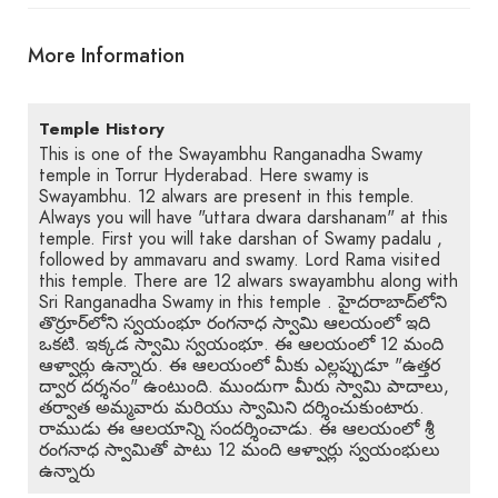
More Information
Temple History
This is one of the Swayambhu Ranganadha Swamy
temple in Torrur Hyderabad. Here swamy is
Swayambhu. 12 alwars are present in this temple.
Always you will have "uttara dwara darshanam" at this
temple. First you will take darshan of Swamy padalu ,
followed by ammavaru and swamy. Lord Rama visited
this temple. There are 12 alwars swayambhu along with
Sri Ranganadha Swamy in this temple . హైదరాబాద్‌లోని
తొర్రూర్‌లోని స్వయంభూ రంగనాధ స్వామి ఆలయంలో ఇది
ఒకటి. ఇక్కడ స్వామి స్వయంభూ. ఈ ఆలయంలో 12 మంది
ఆళ్వార్లు ఉన్నారు. ఈ ఆలయంలో మీకు ఎల్లప్పుడూ "ఉత్తర
ద్వార దర్శనం" ఉంటుంది. ముందుగా మీరు స్వామి పాదాలు,
తర్వాత అమ్మవారు మరియు స్వామిని దర్శించుకుంటారు.
రాముడు ఈ ఆలయాన్ని సందర్శించాడు. ఈ ఆలయంలో శ్రీ
రంగనాధ స్వామితో పాటు 12 మంది ఆళ్వార్లు స్వయంభులు
ఉన్నారు