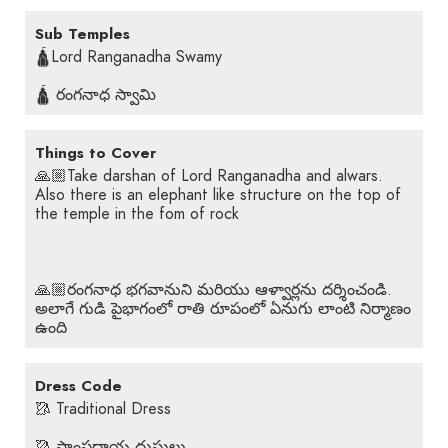
Sub Temples
🛕Lord Ranganadha Swamy
🛕 రంగనాధ స్వామి
Things to Cover
🙏🏼Take darshan of Lord Ranganadha and alwars.
Also there is an elephant like structure on the top of
the temple in the fom of rock
🙏🏼రంగనాధ భగవానుని మరియు ఆళ్వార్లను దర్శించండి.
అలాగే గుడి పైభాగంలో రాతి రూపంలో ఏనుగు లాంటి నిర్మాణం
ఉంది
Dress Code
🥻 Traditional Dress
🥻 సాంప్రదాయ దుస్తులు