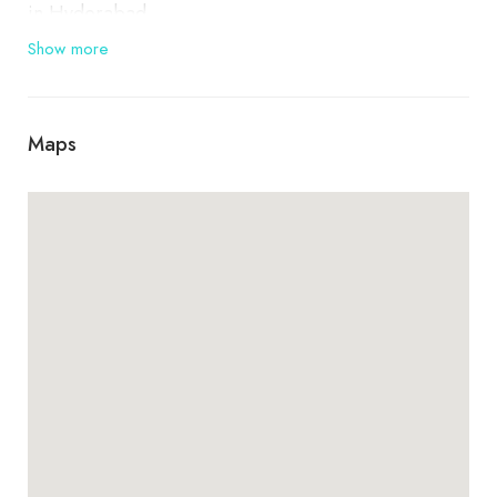
in Hyderabad
Show more
శ్రీ గోదా రంగనాథ స్వామి ఆలయం, తొర్రూర్,
హయత్‌నగర్, తెలంగాణ 501505
Maps
హైదరాబాద్‌లోని స్వయంభూ రంగనాధ స్వామి
ఆలయంలో ఒకటి.