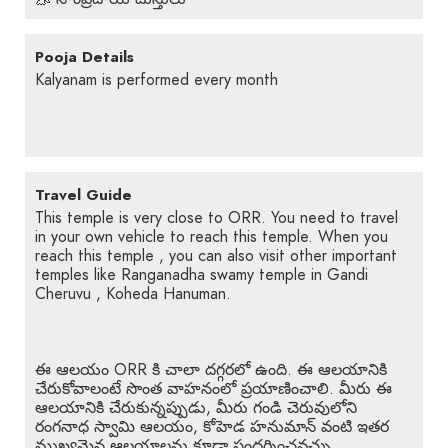
Pooja Details
Kalyanam is performed every month
Travel Guide
This temple is very close to ORR. You need to travel
in your own vehicle to reach this temple. When you
reach this temple , you can also visit other important
temples like Ranganadha swamy temple in Gandi
Cheruvu , Koheda Hanuman.
ఈ ఆలయం ORR కి చాలా దగ్గరలో ఉంది. ఈ ఆలయానికి
చేరుకోవాలంటే సొంత వాహనంలో ప్రయాణించాలి. మీరు ఈ
ఆలయానికి చేరుకున్నప్పుడు, మీరు గండి చెరువులోని
రంగనాధ స్వామి ఆలయం, కోహెడ హనుమాన్ వంటి ఇతర
ముఖ్యమైన ఆలయాలను కూడా సందర్శించవచ్చు.