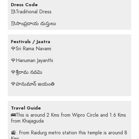
Dress Code
🥻Traditional Dress
🥻సాంప్రదాయ దుస్తులు
Festivals / Jaatra
🌹Sri Rama Navami
🌹Hanuman Jayanthi
🌹శ్రీరామ నవమి
🌹హనుమాన్ జయంతి
Travel Guide
🚌This is around 2 Kms from Wipro Circle and 1.6 Kms
from Khajaguda
🚉. From Raidurg metro station this temple is around 8
Kms