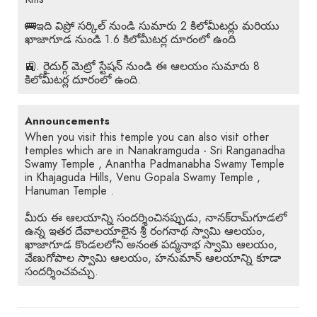
🚌ఇది విప్రో సర్కిల్ నుండి సుమారు 2 కిలోమీటర్లు మరియు
ఖాజాగూడ నుండి 1.6 కిలోమీటర్ల దూరంలో ఉంది
🚉. రైదుర్గ్ మెట్రో స్టేషన్ నుండి ఈ ఆలయం సుమారు 8
కిలోమీటర్ల దూరంలో ఉంది.
Announcements
When you visit this temple you can also visit other
temples which are in Nanakramguda - Sri Ranganadha
Swamy Temple , Anantha Padmanabha Swamy Temple
in Khajaguda Hills, Venu Gopala Swamy Temple ,
Hanuman Temple .
మీరు ఈ ఆలయాన్ని సందర్శించినప్పుడు, నానక్‌రామ్‌గూడలో
ఉన్న ఇతర దేవాలయాలైన శ్రీ రంగనాథ స్వామి ఆలయం,
ఖాజాగూడ కొండలలోని అనంత పద్మనాభ స్వామి ఆలయం,
వేణుగోపాల స్వామి ఆలయం, హనుమాన్ ఆలయాన్ని కూడా
సందర్శించవచ్చు.