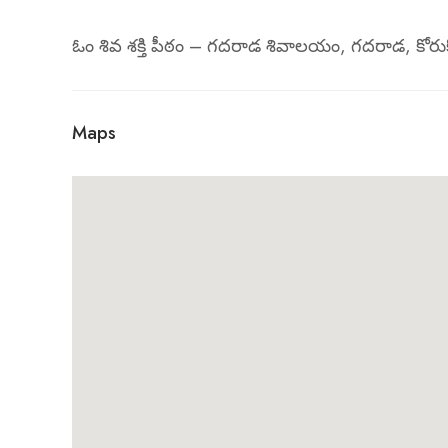
ఓం శివ శక్తి పీఠం – గదరాడ శివాలయం, గదరాడ, కోరుకొ
Maps