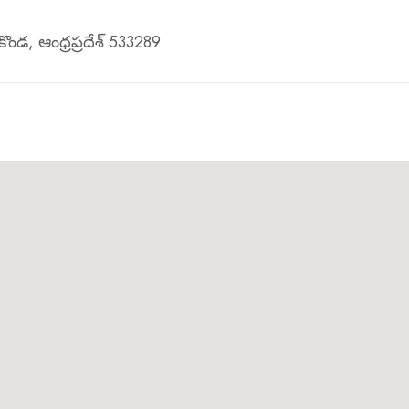
ండ, ఆంధ్రప్రదేశ్ 533289