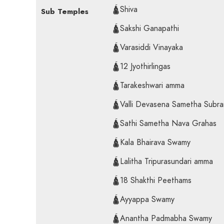
🛕Shiva
Sub Temples
🛕Sakshi Ganapathi
🛕Varasiddi Vinayaka
🛕12 Jyothirlingas
🛕Tarakeshwari amma
🛕Valli Devasena Sametha Subr
🛕Sathi Sametha Nava Grahas
🛕Kala Bhairava Swamy
🛕Lalitha Tripurasundari amma
🛕18 Shakthi Peethams
🛕Ayyappa Swamy
🛕Anantha Padmabha Swamy