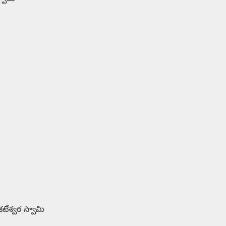
కటేశ్వర స్వామి