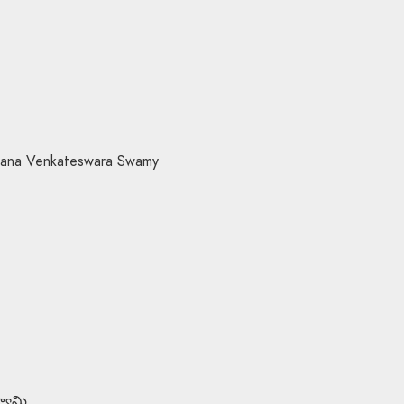
lyana Venkateswara Swamy
్వామి