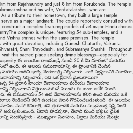
0 km from Rajahmundry and just 8 km from Korukonda. The temple
laramakrishna and his wife, Venkatalakshmi, who are
As a tribute to their hometown, they built a large temple
serve as a major landmark. The couple reportedly consulted with
o construct a complex featuring models of 54 major Hindu shrines
ntryThe complex is unique, featuring 54 sub-temples, and is
and Vishnu shrines within the same premises. The temple
ls with great devotion, including Ganesh Chaturthi, Vaikunta
hivaratri, Shani Trayodashi, and Subramanya Shashti. Throughout
visit this sacred place seeking divine blessings—especially for
l prosperity ఈ ఆలయం రాజమండ్రి నుండి 20 కి.మీ దూరంలో మరియు
ూరంలో ఉంది. ఈ ఆలయ సముదాయాన్ని ఈ ప్రాంతానికి చెందిన
మరియు అతని భార్య వెంకటలక్ష్మి నిర్మించారు. వారి స్వస్థలానికి నివాళిగా,
ాయాన్ని నిర్మించారు, ఇది ఒక ప్రధాన మైలురాయిగా
 ఉన్న 54 ప్రధాన హిందూ దేవాలయాలు మరియు దేవాలయాల
ని నిర్మించాలని నిర్ణయించుకునే ముందు ఈ జంట అనేక మంది
ుస్తోంది. ఈ సముదాయం 54 ఉప దేవాలయాలను కలిగి ఉంది మరియు ఒకే
ందిరాలు రెండింటినీ కలిగి ఉండటం వలన గౌరవించబడుతుంది. ఈ ఆలయం
్తీక మాసం, మహా శివరాత్రి, శని త్రయోదశి మరియు సుబ్రమణ్య షష్టి వంటి
తో జరుపుకుంటుంది. ఏడాది పొడవునా, వేలాది మంది భక్తులు దైవిక
లాన్ని సందర్శిస్తారు - ముఖ్యంగా వివాహం, పిల్లలు మరియు మొత్తం