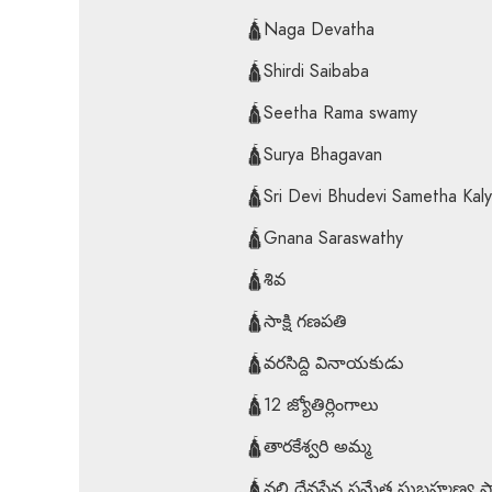
🛕Naga Devatha
🛕Shirdi Saibaba
🛕Seetha Rama swamy
🛕Surya Bhagavan
🛕Sri Devi Bhudevi Sametha Ka
🛕Gnana Saraswathy
🛕శివ
🛕సాక్షి గణపతి
🛕వరసిద్ది వినాయకుడు
🛕12 జ్యోతిర్లింగాలు
🛕తారకేశ్వరి అమ్మ
🛕వల్లి దేవసేన సమేత సుబ్రహ్మణ్య స