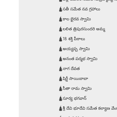
🛕సతీ సమేత నవ గ్రహాలు
🛕కాల భైరవ స్వామి
🛕లలిత త్రిపురసుందరి అమ్మ
🛕18 శక్తి పీఠాలు
🛕అయ్యప్ప స్వామి
🛕అనంత పద్మభ స్వామి
🛕నాగ దేవత
🛕షిర్డీ సాయిబాబా
🛕సీతా రామ స్వామి
🛕సూర్య భగవాన్
🛕శ్రీ దేవి భూదేవి సమేత కల్యాణ వేం