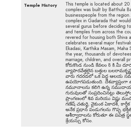
This temple is located about 2
Temple History
complex was built by Batthula Ba
businesspeople from the region. 
complex in Gadarada that would 
several gurus before deciding t
and temples from across the cou
revered for housing both Shiva 
celebrates several major festiva
Ekadasi, Karthika Masam, Maha S
the year, thousands of devotees 
marriage, children, and overal
కోరుకొండ నుండి కేవలం 8 కి.మీ ద
వ్యాపారవేత్తలైన బత్తుల బలరామకృష్ణ 
వారు గదరడలో ఒక పెద్ద ఆలయ సముద
ఉపయోగపడుతుంది. దేశవ్యాప్తంగా
నమూనాలను కలిగి ఉన్న సముదాయాన్
గురువులతో సంప్రదించినట్లు తెల
ప్రాంగణంలో శివ మరియు విష్ణు మ
గణేష్ చతుర్థి, వైకుంఠ ఏకాదశి, కార
అనేక ప్రధాన పండుగలను గొప్ప భక్తి
ఆశీర్వాదాలను కోరుతూ ఈ పవిత్ర స్థ
శ్రేయస్సు కోసం.