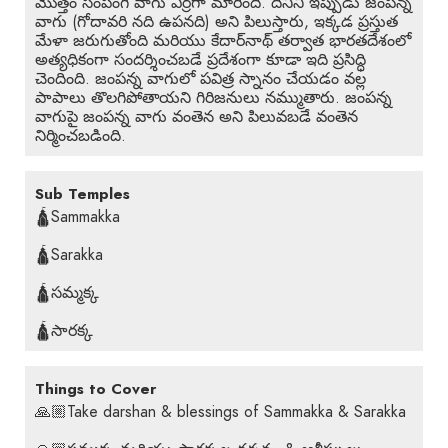
మొత్తం సంపంగి వాగు ఎర్రగా మారింది. దీనిని ఇప్పుడు జంపన్న
వాగు (గోదావరి నది ఉపనది) అని పిలుస్తారు, ఇక్కడ ప్రస్తుత
మేళా జరుగుతోంది మరియు కేదార్‌నాథ్ తర్వాత భారతదేశంలో
అత్యధికంగా సందర్శించబడే ప్రదేశంగా కూడా ఇది ప్రసిద్ధి
చెందింది. జంపన్న వాగులో పవిత్ర స్నానం చేయడం వల్ల
పాపాలు తొలగిపోతాయని గిరిజనులు నమ్ముతారు. జంపన్న
వాగుపై జంపన్న వాగు వంతెన అని పిలువబడే వంతెన
నిర్మించబడింది.
Sub Temples
🛕Sammakka
🛕Sarakka
🛕సమ్మక్క
🛕సారక్క
Things to Cover
🙏🏼Take darshan & blessings of Sammakka & Sarakka