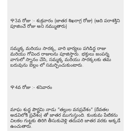
🌹3వ రోజు :- శుక్రవారం (జాతర శిఖరాగ్ర రోజు) (ఆది పరాశక్తిని
పూజించే రోజు అని నమ్ముతారు)
సమ్మక్క మరియు సారక్క, వారి భార్యలు పగిడిద్ద రాజు
మరియు గోవింద రాజులను పూజిస్తారు. భక్తులు జంపన్న
వాగులో స్నానం చేసి, సమ్మక్క మరియు సారక్కలకు తమ
బరువును బెల్లం లో సమర్పించుకుంటారు.
🌹4వ రోజు :- శనివారం
మాఘ శుద్ధ పౌర్ణమి నాడు "తల్లుల వనప్రవేశం" (దేవతల
అడవిలోకి ప్రవేశం) తో జాతర ముగుస్తుంది. కుంకుమ పేటికను
చిలకల గుట్టకు తిరిగి తీసుకువెళ్లి తదుపరి జాతర వరకు అక్కడే
ఉంచుతారు.