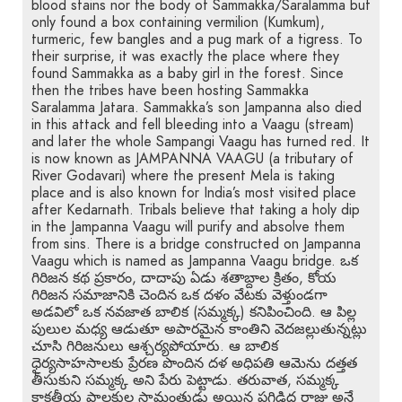
blood stains nor the body of Sammakka/Saralamma but
only found a box containing vermilion (Kumkum),
turmeric, few bangles and a pug mark of a tigress. To
their surprise, it was exactly the place where they
found Sammakka as a baby girl in the forest. Since
then the tribes have been hosting Sammakka
Saralamma Jatara. Sammakka’s son Jampanna also died
in this attack and fell bleeding into a Vaagu (stream)
and later the whole Sampangi Vaagu has turned red. It
is now known as JAMPANNA VAAGU (a tributary of
River Godavari) where the present Mela is taking
place and is also known for India’s most visited place
after Kedarnath. Tribals believe that taking a holy dip
in the Jampanna Vaagu will purify and absolve them
from sins. There is a bridge constructed on Jampanna
Vaagu which is named as Jampanna Vaagu bridge. ఒక
గిరిజన కథ ప్రకారం, దాదాపు ఏడు శతాబ్దాల క్రితం, కోయ
గిరిజన సమాజానికి చెందిన ఒక దళం వేటకు వెళ్తుండగా
అడవిలో ఒక నవజాత బాలిక (సమ్మక్క) కనిపించింది. ఆ పిల్ల
పులుల మధ్య ఆడుతూ అపారమైన కాంతిని వెదజల్లుతున్నట్లు
చూసి గిరిజనులు ఆశ్చర్యపోయారు. ఆ బాలిక
ధైర్యసాహసాలకు ప్రేరణ పొందిన దళ అధిపతి ఆమెను దత్తత
తీసుకుని సమ్మక్క అని పేరు పెట్టాడు. తరువాత, సమ్మక్క
కాకతీయ పాలకుల సామంతుడు అయిన పగిడిద్ద రాజు అనే