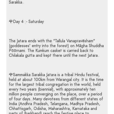
Sarakka.
🌹Day 4 :- Saturday
The Jatara ends with the "Tallula Vanapravēsham"
(goddesses' entry into the forest) on Māgha Shuddha
Pōōrnami. The Kumkum casket is carried back to
Chilakala gutta and kept there until the next Jatara.
🌹Sammakka Sarakka Jatara is a tribal Hindu festival,
held at about 100km from Warangal city. It is the time
for the largest tribal congregation in the world, held
every two years (biennial), with approximately ten
million people converging on the place, over a period
of four days. Many devotees from different states of
India (Andhra Pradesh, Telangana, Madhya Pradesh,
Chhattisgarh, Odisha, Maharashtra, Karnataka and
parts of Jharkhand) reach the festive place to