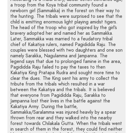
a troop from the Koya tribal community found a
newborn girl (Sammakka) in the forest on their way to
the hunting. The tribals were surprised to see that the
child is emitting enormous light playing amidst tigers.
The head of the troop who got inspired by the girl’s
bravery adopted her and named her as Sammakka.
Later, Sammakka was married to a feudatory tribal
chief of Kakatiya rulers, named Pagididda Raju. The
couples were blessed with two daughters and one son
namely Sarakka, Nagulamma and Jampanna. The
legend says that due to prolonged famine in the area,
Pagididda Raju failed to pay the taxes to then
Kakatiya King Pratapa Rudra and sought more time to
clear the dues. The King sent his army to collect the
tribute from the tribals which resulted in a war
between the Kakatiya and the tribals. It is believed
that everyone from Pagididda Raju, Sarakka to
Jampanna lost their lives in the battle against the
Kakatiya Army. During the battle,
Sammakka/Saralamma was injured heavily by a spear
thrown from rear and they walked into the nearby
forest towards Chilakala Gutta. When the tribals went
in search of them in the forest, they could find neither