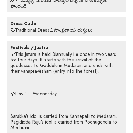
🙏🏼సమ్మక్క మరియు సారక్కల దర్శనం & ఆశీస్సులు
పొందండి
Dress Code
🥻Traditional Dress🥻సాంప్రదాయ దుస్తులు
Festivals / Jaatra
🌹This Jatara is held Biannually i.e once in two years
for four days. It starts with the arrival of the
goddesses to Gaddelu in Medaram and ends with
their vanapravēsham (entry into the forest).
🌹Day 1 :- Wednesday
Sarakka's idol is carried from Kannepalli to Medaram.
Pagididda Raju's idol is carried from Poonugondla to
Medaram.