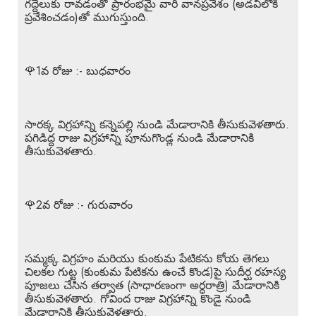
గద్దెలుకు రావడంతో ప్రారంభమై వారి వానప్రవేశం (అడవిలోకి
ప్రవేశించడం)తో ముగుస్తుంది.
🌹1వ రోజు :- బుధవారం
సారక్క విగ్రహాన్ని కన్నెపల్లి నుండి మేడారానికి తీసుకువెళతారు.
పగిడిద్ద రాజు విగ్రహాన్ని పూనుగొండ్ల నుండి మేడారానికి
తీసుకువెళతారు.
🌹2వ రోజు :- గురువారం
సమ్మక్క విగ్రహం మరియు కుంకుమ పేటికను కోయ తెగలు
చిలకల గుట్ట (కుంకుమ పేటికను ఉంచే కొండ)పై సుదీర్ఘ రహస్య
పూజలు చేసిన తర్వాత (సాధారణంగా అర్ధరాత్రి) మేడారానికి
తీసుకువెళతారు. గోవింద రాజు విగ్రహాన్ని కొండై నుండి
మేడారానికి తీసుకువెళతారు.