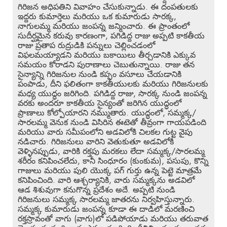
గిరిజన అధిపతిని వివాహం చేసుకున్నాడు. ఈ దంపతులకు
ఇద్దరు కుమార్తెలు మరియు ఒక కుమారుడు సారక్క,
నాగులమ్మ మరియు జంపన్న జన్మించారు. ఈ ప్రాంతంలో
సుదీర్ఘమైన కరువు కారణంగా, పగిడిద్ద రాజు అప్పటి కాకతీయ
రాజు ప్రతాప రుద్రుడికి పన్నులు చెల్లించడంలో
విఫలమయ్యాడని మరియు బకాయిలు తీర్చడానికి ఎక్కువ
సమయం కోరాడని పురాణాలు చెబుతున్నాయి. రాజు తన
సైన్యాన్ని గిరిజనుల నుండి కప్పం వసూలు చేయడానికి
పంపాడు, దీని ఫలితంగా కాకతీయులకు మరియు గిరిజనులకు
మధ్య యుద్ధం జరిగింది. పగిడిద్ద రాజు, సారక్క నుండి జంపన్న
వరకు అందరూ కాకతీయ సైన్యంతో జరిగిన యుద్ధంలో
ప్రాణాలు కోల్పోయారని నమ్ముతారు. యుద్ధంలో, సమ్మక్క/
సారలమ్మ వెనుక నుండి విసిరిన ఈటెతో తీవ్రంగా గాయపడింది
మరియు వారు సమీపంలోని అడవిలోకి చిలకల గుట్ట వైపు
నడిచారు. గిరిజనులు వారిని వెతుకుతూ అడవిలోకి
వెళ్ళినప్పుడు, వారికి రక్తపు మరకలు లేదా సమ్మక్క/సారలమ్మ
శరీరం కనిపించలేదు, కానీ సింధూరం (కుంకుమ), పసుపు, కొన్ని
గాజులు మరియు పులి యొక్క పగ్ గుర్తు ఉన్న పెట్టె మాత్రమే
కనిపించింది. వారి ఆశ్చర్యానికి, వారు సమ్మక్కను అడవిలో
ఆడ శిశువుగా కనుగొన్న ప్రదేశం అదే. అప్పటి నుండి
గిరిజనులు సమ్మక్క సారలమ్మ జాతరను నిర్వహిస్తున్నారు.
సమ్మక్క కుమారుడు జంపన్న కూడా ఈ దాడిలో మరణించి
రక్తస్రావంతో వాగు (వాగు)లో పడిపోయాడు మరియు తరువాత