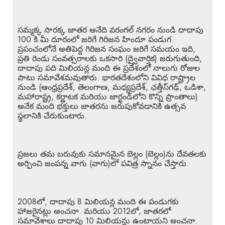
సమ్మక్క సారక్క జాతర అనేది వరంగల్ నగరం నుండి దాదాపు
100 కి.మీ దూరంలో జరిగే గిరిజన హిందూ పండుగ.
ప్రపంచంలోనే అతిపెద్ద గిరిజన సంఘం జరిగే సమయం ఇది,
ప్రతి రెండు సంవత్సరాలకు ఒకసారి (ద్వైవార్షిక) జరుగుతుంది,
దాదాపు పది మిలియన్ల మంది ఈ ప్రదేశంలో నాలుగు రోజుల
పాటు సమావేశమవుతారు. భారతదేశంలోని వివిధ రాష్ట్రాల
నుండి (ఆంధ్రప్రదేశ్, తెలంగాణ, మధ్యప్రదేశ్, ఛత్తీస్‌గఢ్, ఒడిశా,
మహారాష్ట్ర, కర్ణాటక మరియు జార్ఖండ్‌లోని కొన్ని ప్రాంతాలు)
అనేక మంది భక్తులు జాతరను జరుపుకోవడానికి ఉత్సవ
స్థలానికి చేరుకుంటారు.
ప్రజలు తమ బరువుకు సమానమైన బెల్లం (బెల్లం)ను దేవతలకు
అర్పించి జంపన్న వాగు (వాగు)లో పవిత్ర స్నానం చేస్తారు.
2008లో, దాదాపు 8 మిలియన్ల మంది ఈ పండుగకు
హాజరైనట్లు అంచనా. మరియు 2012లో, జాతరలో
సమావేశాలు దాదాపు 10 మిలియన్లు ఉంటాయని అంచనా.