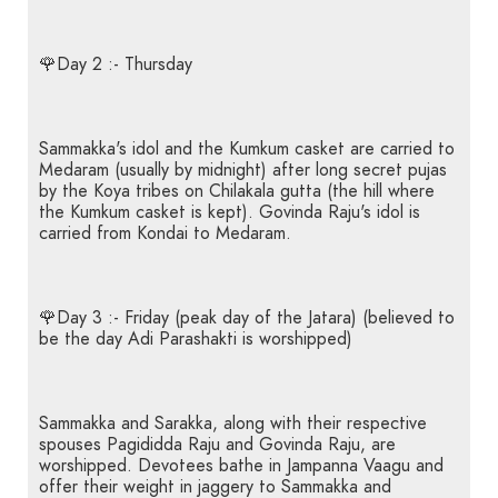
🌹Day 2 :- Thursday
Sammakka's idol and the Kumkum casket are carried to
Medaram (usually by midnight) after long secret pujas
by the Koya tribes on Chilakala gutta (the hill where
the Kumkum casket is kept). Govinda Raju's idol is
carried from Kondai to Medaram.
🌹Day 3 :- Friday (peak day of the Jatara) (believed to
be the day Adi Parashakti is worshipped)
Sammakka and Sarakka, along with their respective
spouses Pagididda Raju and Govinda Raju, are
worshipped. Devotees bathe in Jampanna Vaagu and
offer their weight in jaggery to Sammakka and