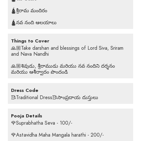
🛕శ్రీరామ మందిరం
🛕నవ నంది ఆలయాలు
Things to Cover
🙏🏼Take darshan and blessings of Lord Siva, Sriram
and Nava Nandhi
🙏🏼శివుడు, శ్రీరాముడు మరియు నవ నందిని దర్శనం
మరియు ఆశీర్వాదం పొందండి
Dress Code
🥻Traditional Dress🥻సాంప్రదాయ దుస్తులు
Pooja Details
🌹Suprabhatha Seva - 100/-
🌹Astavidha Maha Mangala harathi - 200/-