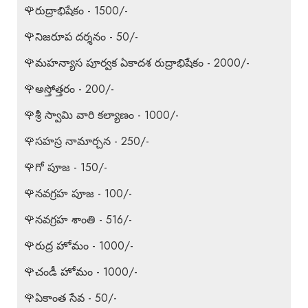
🌹రుద్రాభిషేకం - 1500/-
🌹నిజరూప దర్శనం - 50/-
🌹మహన్యాస పూర్వక ఏకాదశ రుద్రాభిషేకం - 2000/-
🌹అస్తోత్తరం - 200/-
🌹శ్రీ స్వామి వారి కల్యాణం - 1000/-
🌹సహస్ర నామార్చన - 250/-
🌹గో పూజ - 150/-
🌹నవగ్రహ పూజ - 100/-
🌹నవగ్రహ శాంతి - 516/-
🌹రుద్ర హోమం - 1000/-
🌹చండీ హోమం - 1000/-
🌹ఏకాంత సేవ - 50/-