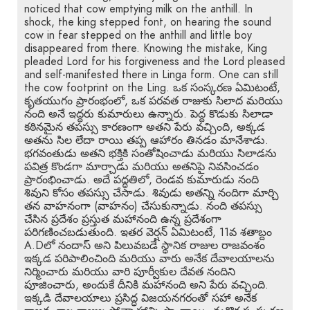
noticed that cow emptying milk on the anthill. In
shock, the king stepped font, on hearing the sound
cow in fear stepped on the anthill and little boy
disappeared from there. Knowing the mistake, King
pleaded Lord for his forgiveness and the Lord pleased
and self-manifested there in Linga form. One can still
the cow footprint on the Ling. ఒక సంస్కరణ ఏమిటంటే,
కృతయుగం ప్రారంభంలో, ఒక పరవత రాజుకు సిలాద మరియు
నంది అనే ఇద్దరు కుమారులు ఉన్నారు. పెద్ద కొడుకు సిలాడా
కఠినమైన తపస్సు కారణంగా అతని పేరు వచ్చింది, అక్కడ
అతను సిల లేదా రాయి తప్ప ఆహారం తినడం మానేశాడు.
భగవంతుడు అతని భక్తికి సంతోషించాడు మరియు సిలాడను
పవిత్ర కొండగా మార్చాడు మరియు అతనిపై నివసించడం
ప్రారంభించాడు. అదే పద్ధతిలో, రెండవ కుమారుడు నంది
శివుని కోసం తపస్సు చేసాడు. శివుడు అతన్ని నందిగా మార్చి
తన వాహనంగా (వాహనం) చేసుకున్నాడు. నంది తపస్సు
చేసిన ప్రదేశం ప్రస్తుత మహానంది ఉన్న ప్రదేశంగా
పరిగణించబడుతుంది. ఇతర వెర్షన్ ఏమిటంటే, 11వ శతాబ్దం
A.Dలో నందాస్ అని పిలువబడే స్థానిక రాజుల రాజవంశం
ఇక్కడ పరిపాలించింది మరియు వారు అనేక దేవాలయాలను
నిర్మించారు మరియు వారి పూర్వీకుల దేవత నందిని
పూజించారు, అందుకే దీనికి మహానంది అని పేరు వచ్చింది.
ఇక్కడి దేవాలయాలు ప్రసిద్ధ విజయనగరంతో సహా అనేక