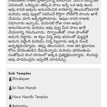
రాజవంశాల రాజుల ప్రోత్సాహాన్ని పొందాయి. మరొక సంస్కరణ
ఏమిటంటే, ఒకప్పుడు తక్కువ పాలు ఇచ్చే ఒక ఆవు ఉంది,
ఆవు కాపరి ఆవును అనుసరించిన కారణాన్ని తెలుసుకోవడానికి
మరియు ఆవు పుట్టలో నివసించే కొద్దిగా నోటిలోకి పాలను ఖాళీ
చేయడం చూసి ఆశ్చర్యపోయాడు. ఆవుల కాపరి రాజుకు
సమాచారం ఇచ్చాడు, మరుసటి రోజు రాజు ఆవుని
అనుసరించాడు మరియు ఆవు పుట్ట మీద పాలు ఖాళీ
చేయడాన్ని గమనించాడు. దిగ్భ్రాంతితో, రాజు ఫాంట్‌తో
అడుగు పెట్టాడు, ఆ శబ్దం విన్న ఆవు భయంతో పుట్టపైకి
అడుగు పెట్టింది మరియు చిన్న పిల్లవాడు అక్కడ నుండి
అదృశ్యమయ్యాడు. తప్పు తెలుసుకుని, రాజు తన క్షమాపణ
కోసం భగవంతుడిని వేడుకున్నాడు మరియు భగవంతుడు
సంతోషించి లింగ రూపంలో అక్కడ ప్రత్యక్షమయ్యాడు. లింగంపై
ఆవు పాదముద్రను ఇప్పటికీ చూడవచ్చు.
Sub Temples
🛕Shivalayam
🛕Sri Ram Mandir
🛕Nava Nandhi Temples
🛕శివాలయం