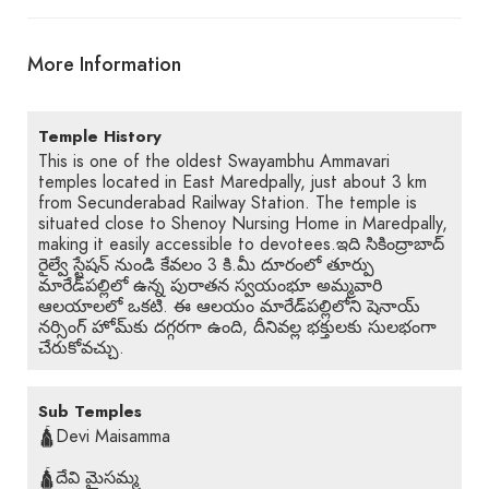
More Information
Temple History
This is one of the oldest Swayambhu Ammavari
temples located in East Maredpally, just about 3 km
from Secunderabad Railway Station. The temple is
situated close to Shenoy Nursing Home in Maredpally,
making it easily accessible to devotees.ఇది సికింద్రాబాద్
రైల్వే స్టేషన్ నుండి కేవలం 3 కి.మీ దూరంలో తూర్పు
మారేడ్‌పల్లిలో ఉన్న పురాతన స్వయంభూ అమ్మవారి
ఆలయాలలో ఒకటి. ఈ ఆలయం మారేడ్‌పల్లిలోని షెనాయ్
నర్సింగ్ హోమ్‌కు దగ్గరగా ఉంది, దీనివల్ల భక్తులకు సులభంగా
చేరుకోవచ్చు.
Sub Temples
🛕Devi Maisamma
🛕దేవి మైసమ్మ