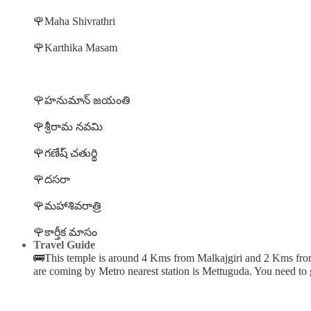
🌹Maha Shivrathri
🌹Karthika Masam
🌹హనుమాన్ జయంతి
🌹శ్రీరామ నవమి
🌹గణేష్ చతుర్థి
🌹దసరా
🌹మహాశివరాత్రి
🌹కార్తీక మాసం
Travel Guide
🚌This temple is around 4 Kms from Malkajgiri and 2 Kms from 
are coming by Metro nearest station is Mettuguda. You need to 