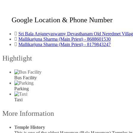
Sri Bala Anjaneyaswamy Devasthanam Old Neredmet Villag
Mallikarjuna Sharma (Main Priest) - 8688601530
Mallikarjuna Sharma (Main Priest) - 8179843247
Hightlight
Bus Facility
Parking
Taxi
More Information
Temple History
This is one of the oldest Hanuman (Bala Hanuman) Temples in 