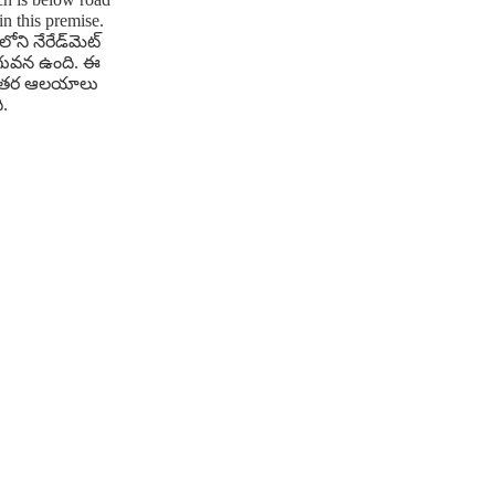
n this premise.
ోని నేరేడ్‌మెట్
ిగువన ఉంది. ఈ
ో ఇతర ఆలయాలు
.