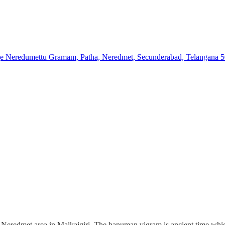
e Neredumettu Gramam, Patha, Neredmet, Secunderabad, Telangana 
Neredmet area in Malkajgiri. The hanuman vigram is ancient time whi